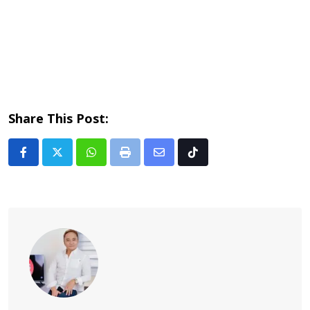
Share This Post:
Whatsapp
Print
Share
Tiktok
via
Email