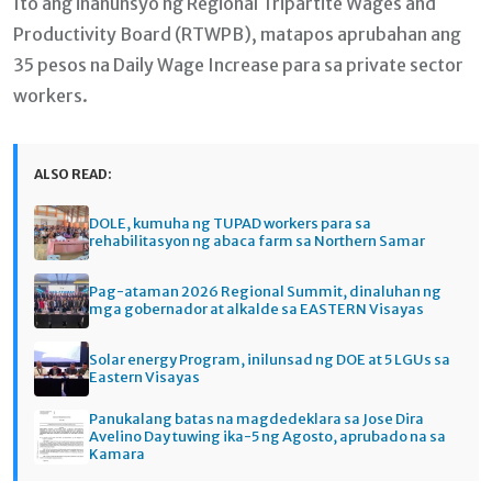
Ito ang inanunsyo ng Regional Tripartite Wages and
Productivity Board (RTWPB), matapos aprubahan ang
35 pesos na Daily Wage Increase para sa private sector
workers.
ALSO READ:
DOLE, kumuha ng TUPAD workers para sa
rehabilitasyon ng abaca farm sa Northern Samar
Pag-ataman 2026 Regional Summit, dinaluhan ng
mga gobernador at alkalde sa EASTERN Visayas
Solar energy Program, inilunsad ng DOE at 5 LGUs sa
Eastern Visayas
Panukalang batas na magdedeklara sa Jose Dira
Avelino Day tuwing ika-5 ng Agosto, aprubado na sa
Kamara