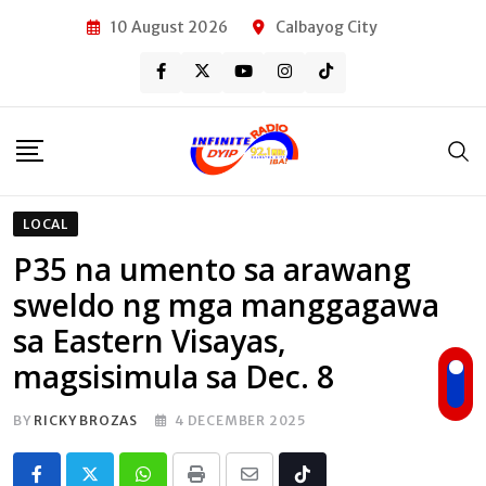
Skip
10 August 2026
Calbayog City
to
content
LOCAL
P35 na umento sa arawang
sweldo ng mga manggagawa
sa Eastern Visayas,
magsisimula sa Dec. 8
BY
RICKY BROZAS
4 DECEMBER 2025