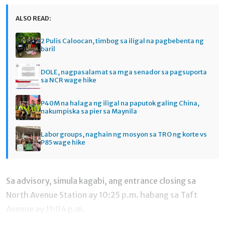
ALSO READ:
2 Pulis Caloocan, timbog sa iligal na pagbebenta ng
baril
DOLE, nagpasalamat sa mga senador sa pagsuporta
sa NCR wage hike
P40M na halaga ng iligal na paputok galing China,
nakumpiska sa pier sa Maynila
Labor groups, naghain ng mosyon sa TRO ng korte vs
P85 wage hike
Sa advisory, simula kagabi, ang entrance closing sa
North Avenue Station ay 10:25 p.m. habang sa Taft
Avenue ay 11:04 p.m.