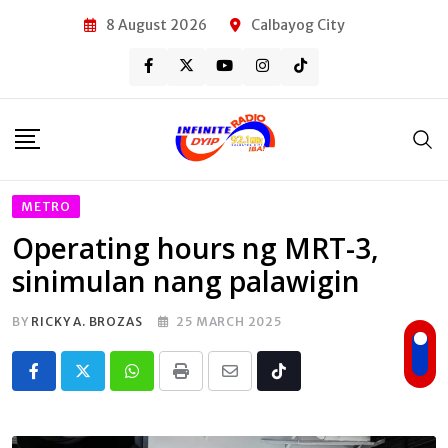
Skip
8 August 2026
Calbayog City
to
content
METRO
Operating hours ng MRT-3,
sinimulan nang palawigin
BY
RICKY A. BROZAS
25 MARCH 2025
Whatsapp
Print
Share
Tiktok
via
Email