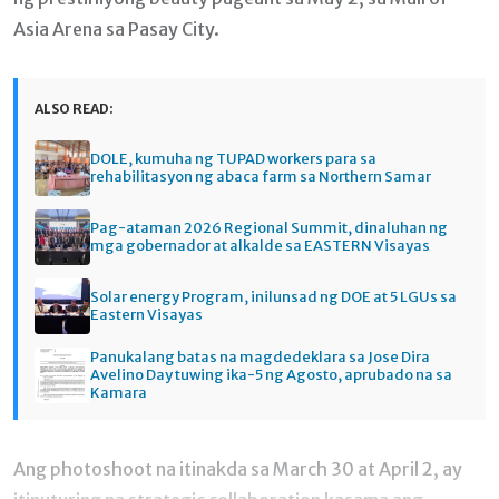
Asia Arena sa Pasay City.
ALSO READ:
DOLE, kumuha ng TUPAD workers para sa
rehabilitasyon ng abaca farm sa Northern Samar
Pag-ataman 2026 Regional Summit, dinaluhan ng
mga gobernador at alkalde sa EASTERN Visayas
Solar energy Program, inilunsad ng DOE at 5 LGUs sa
Eastern Visayas
Panukalang batas na magdedeklara sa Jose Dira
Avelino Day tuwing ika-5 ng Agosto, aprubado na sa
Kamara
Ang photoshoot na itinakda sa March 30 at April 2, ay