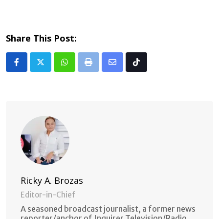
Share This Post:
Whatsapp
Print
Share
Tiktok
via
Email
Ricky A. Brozas
Editor-in-Chief
A seasoned broadcast journalist, a former news
reporter/anchor of Inquirer Television/Radio