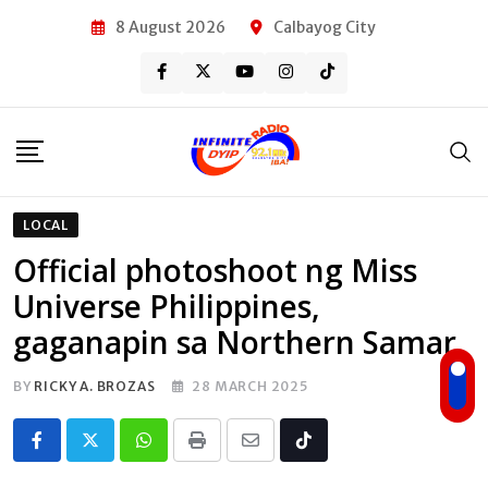
Skip
8 August 2026
Calbayog City
to
content
LOCAL
Official photoshoot ng Miss
Universe Philippines,
gaganapin sa Northern Samar
BY
RICKY A. BROZAS
28 MARCH 2025
Whatsapp
Print
Share
Tiktok
via