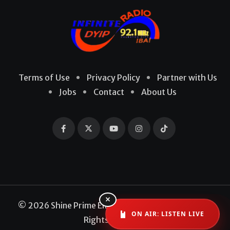
Terms of Use
Privacy Policy
Partner with Us
Jobs
Contact
About Us
×
© 2026 Shine Prime Entertainment Production. All
ON AIR: LISTEN LIVE
Rights Reserved