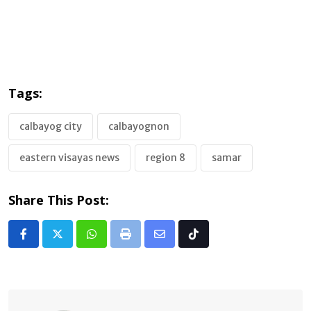
Tags:
calbayog city
calbayognon
eastern visayas news
region 8
samar
Share This Post:
Whatsapp
Print
Share
Tiktok
via
Email