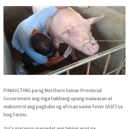
Email
PINAIGTING pa ng Northern Samar Provincial
Government ang mga hakbang upang maiwasan at
makontrol ang pagkalat ng african swine fever (ASF) sa
hog farms.
Ito’y matapos mapaulat ang labing apat na