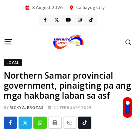
Skip
8 August 2026
Calbayog City
to
content
LOCAL
Northern Samar provincial
government, pinaigting pa ang
mga hakbang laban sa asf
BY
RICKY A. BROZAS
24 FEBRUARY 2025
Whatsapp
Print
Share
Tiktok
via