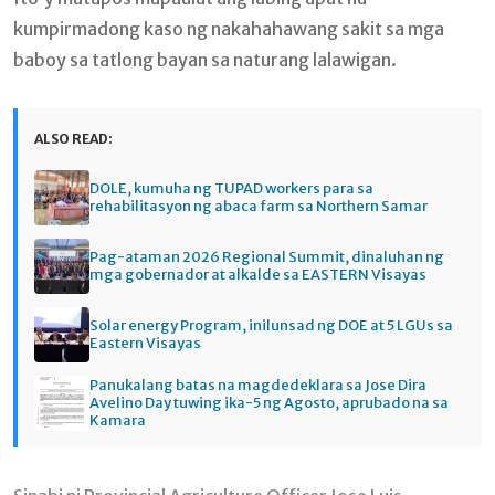
kumpirmadong kaso ng nakahahawang sakit sa mga
baboy sa tatlong bayan sa naturang lalawigan.
ALSO READ:
DOLE, kumuha ng TUPAD workers para sa
rehabilitasyon ng abaca farm sa Northern Samar
Pag-ataman 2026 Regional Summit, dinaluhan ng
mga gobernador at alkalde sa EASTERN Visayas
Solar energy Program, inilunsad ng DOE at 5 LGUs sa
Eastern Visayas
Panukalang batas na magdedeklara sa Jose Dira
Avelino Day tuwing ika-5 ng Agosto, aprubado na sa
Kamara