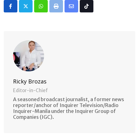
Whatsapp
Print
Share
Tiktok
via
Email
Ricky Brozas
Editor-in-Chief
A seasoned broadcast journalist, a former news
reporter/anchor of Inquirer Television/Radio
Inquirer-Manila under the Inquirer Group of
Companies (IGC).