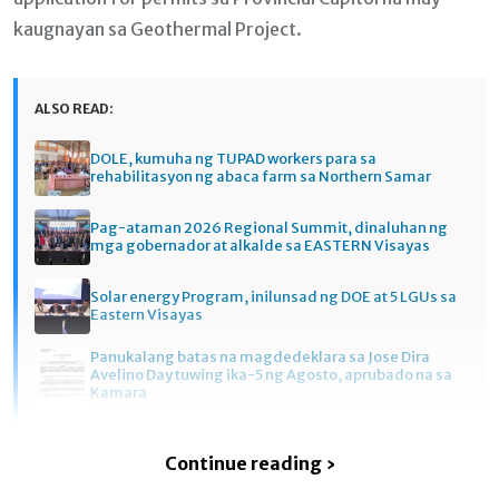
kaugnayan sa Geothermal Project.
ALSO READ:
DOLE, kumuha ng TUPAD workers para sa
rehabilitasyon ng abaca farm sa Northern Samar
Pag-ataman 2026 Regional Summit, dinaluhan ng
mga gobernador at alkalde sa EASTERN Visayas
Solar energy Program, inilunsad ng DOE at 5 LGUs sa
Eastern Visayas
Panukalang batas na magdedeklara sa Jose Dira
Avelino Day tuwing ika-5 ng Agosto, aprubado na sa
Kamara
Continue reading ›