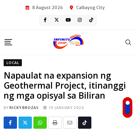
Skip
8 August 2026
Calbayog City
to
content
LOCAL
Napaulat na expansion ng
Geothermal Project, itinanggi
ng mga opisyal sa Biliran
BY
RICKY BROZAS
19 JANUARY 2026
Whatsapp
Print
Share
Tiktok
via