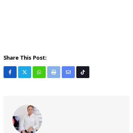
Share This Post:
Whatsapp
Print
Share
Tiktok
via
Email