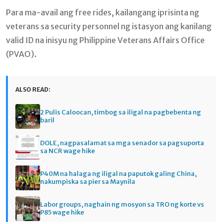
Para ma-avail ang free rides, kailangang iprisinta ng
veterans sa security personnel ng istasyon ang kanilang
valid ID na inisyu ng Philippine Veterans Affairs Office
(PVAO).
ALSO READ:
2 Pulis Caloocan, timbog sa iligal na pagbebenta ng
baril
DOLE, nagpasalamat sa mga senador sa pagsuporta
sa NCR wage hike
P40M na halaga ng iligal na paputok galing China,
nakumpiska sa pier sa Maynila
Labor groups, naghain ng mosyon sa TRO ng korte vs
P85 wage hike