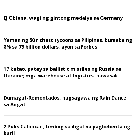
EJ Obiena, wagi ng gintong medalya sa Germany
Yaman ng 50 richest tycoons sa Pilipinas, bumaba ng
8% sa 79 billion dollars, ayon sa Forbes
17 katao, patay sa ballistic missiles ng Russia sa
Ukraine; mga warehouse at logistics, nawasak
Dumagat-Remontados, nagsagawa ng Rain Dance
sa Angat
2 Pulis Caloocan, timbog sa iligal na pagbebenta ng
baril