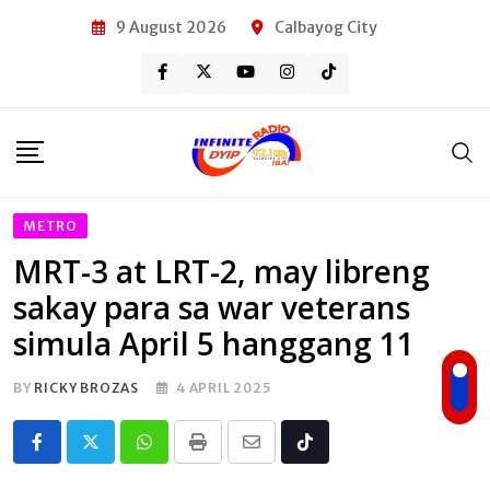
Skip
9 August 2026
Calbayog City
to
content
METRO
MRT-3 at LRT-2, may libreng
sakay para sa war veterans
simula April 5 hanggang 11
BY
RICKY BROZAS
4 APRIL 2025
Whatsapp
Print
Share
Tiktok
via