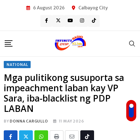
Skip
6 August 2026
Calbayog City
to
content
NATIONAL
Mga pulitikong susuporta sa
impeachment laban kay VP
Sara, iba-blacklist ng PDP
LABAN
BY
DONNA CARGULLO
11 MAY 2026