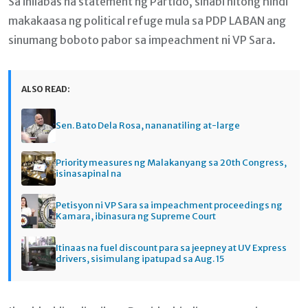
Sa inilabas na statement ng Partido, sinabi nitong hindi
makakaasa ng political refuge mula sa PDP LABAN ang
sinumang boboto pabor sa impeachment ni VP Sara.
ALSO READ:
Sen. Bato Dela Rosa, nananatiling at-large
Priority measures ng Malakanyang sa 20th Congress,
isinasapinal na
Petisyon ni VP Sara sa impeachment proceedings ng
Kamara, ibinasura ng Supreme Court
Itinaas na fuel discount para sa jeepney at UV Express
drivers, sisimulang ipatupad sa Aug. 15