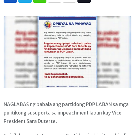
Whatsapp
Print
Share
Tiktok
via
Email
NAGLABAS ng babala ang partidong PDP LABAN sa mga
pulitikong susuporta sa impeachment laban kay Vice
President Sara Duterte.