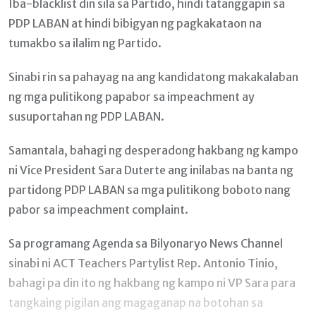
Iba-blacklist din sila sa Partido, hindi tatanggapin sa
PDP LABAN at hindi bibigyan ng pagkakataon na
tumakbo sa ilalim ng Partido.
Sinabi rin sa pahayag na ang kandidatong makakalaban
ng mga pulitikong papabor sa impeachment ay
susuportahan ng PDP LABAN.
Samantala, bahagi ng desperadong hakbang ng kampo
ni Vice President Sara Duterte ang inilabas na banta ng
partidong PDP LABAN sa mga pulitikong boboto nang
pabor sa impeachment complaint.
Sa programang Agenda sa Bilyonaryo News Channel
sinabi ni ACT Teachers Partylist Rep. Antonio Tinio,
bahagi pa din ito ng hakbang ng kampo ni VP Sara para
tangkaing pigilan ang magaganap na botohan sa