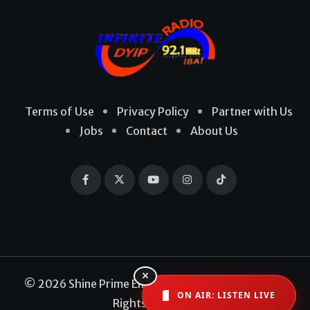
Terms of Use
Privacy Policy
Partner with Us
Jobs
Contact
About Us
×
© 2026 Shine Prime Entertainment Production. All
ON AIR: LISTEN LIVE
Rights Reserved