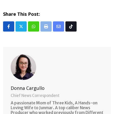
Share This Post:
Whatsapp
Print
Share
Tiktok
via
Email
Donna Cargullo
Chief News Correspondent
A passionate Mom of Three Kids, A Hands-on
Loving Wife to Junmar. A top caliber News
Producer who worked previously from Different