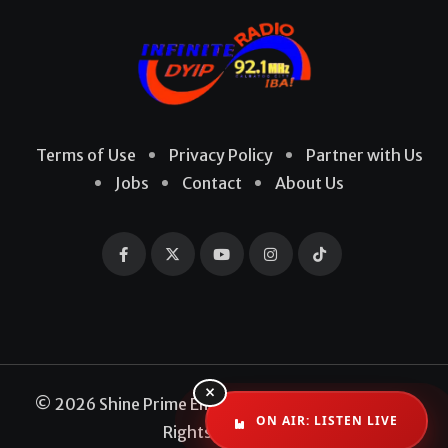
Terms of Use
Privacy Policy
Partner with Us
Jobs
Contact
About Us
×
© 2026 Shine Prime Entertainment Production. All
ON AIR: LISTEN LIVE
Rights Reserved