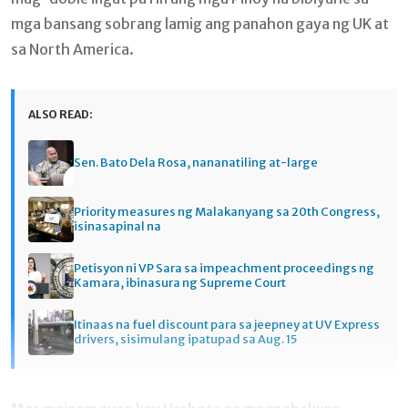
mga bansang sobrang lamig ang panahon gaya ng UK at
sa North America.
ALSO READ:
Sen. Bato Dela Rosa, nananatiling at-large
Priority measures ng Malakanyang sa 20th Congress,
isinasapinal na
Petisyon ni VP Sara sa impeachment proceedings ng
Kamara, ibinasura ng Supreme Court
Itinaas na fuel discount para sa jeepney at UV Express
drivers, sisimulang ipatupad sa Aug. 15