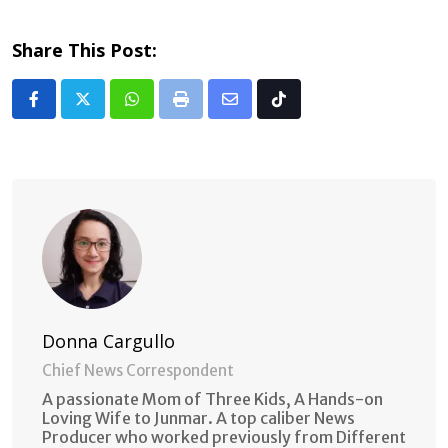
Share This Post:
Whatsapp
Print
Share
Tiktok
via
Email
Donna Cargullo
Chief News Correspondent
A passionate Mom of Three Kids, A Hands-on
Loving Wife to Junmar. A top caliber News
Producer who worked previously from Different