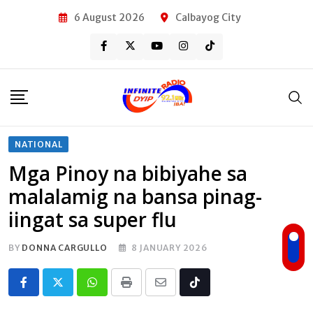
Skip
6 August 2026
Calbayog City
to
content
NATIONAL
Mga Pinoy na bibiyahe sa
malalamig na bansa pinag-
iingat sa super flu
BY
DONNA CARGULLO
8 JANUARY 2026
Whatsapp
Print
Share
Tiktok
via