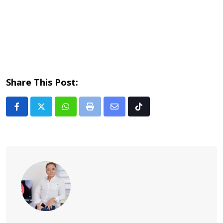
Share This Post:
Whatsapp
Print
Share
Tiktok
via
Email