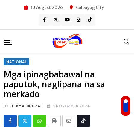
Skip
10 August 2026
Calbayog City
to
content
NATIONAL
Mga ipinagbabawal na
paputok, naglipana na sa
merkado
BY
RICKY A. BROZAS
5 NOVEMBER 2024
Whatsapp
Print
Share
Tiktok
via