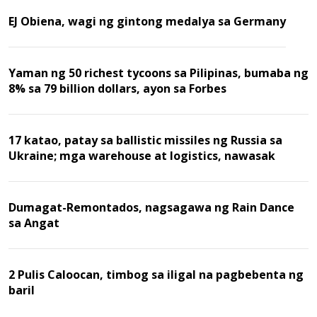
EJ Obiena, wagi ng gintong medalya sa Germany
Yaman ng 50 richest tycoons sa Pilipinas, bumaba ng
8% sa 79 billion dollars, ayon sa Forbes
17 katao, patay sa ballistic missiles ng Russia sa
Ukraine; mga warehouse at logistics, nawasak
Dumagat-Remontados, nagsagawa ng Rain Dance
sa Angat
2 Pulis Caloocan, timbog sa iligal na pagbebenta ng
baril