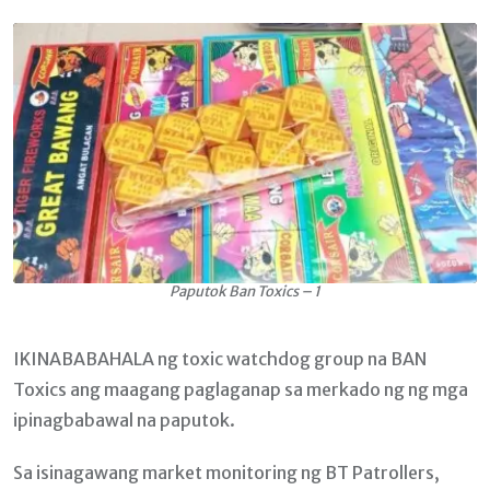
Email
Paputok Ban Toxics – 1
IKINABABAHALA ng toxic watchdog group na BAN
Toxics ang maagang paglaganap sa merkado ng ng mga
ipinagbabawal na paputok.
Sa isinagawang market monitoring ng BT Patrollers,