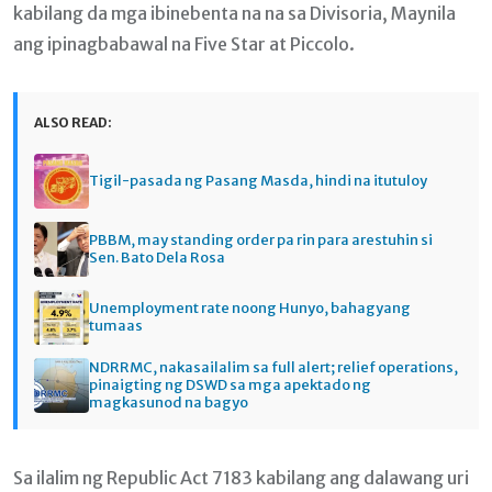
kabilang da mga ibinebenta na na sa Divisoria, Maynila
ang ipinagbabawal na Five Star at Piccolo.
ALSO READ:
Tigil-pasada ng Pasang Masda, hindi na itutuloy
PBBM, may standing order pa rin para arestuhin si
Sen. Bato Dela Rosa
Unemployment rate noong Hunyo, bahagyang
tumaas
NDRRMC, nakasailalim sa full alert; relief operations,
pinaigting ng DSWD sa mga apektado ng
magkasunod na bagyo
Sa ilalim ng Republic Act 7183 kabilang ang dalawang uri