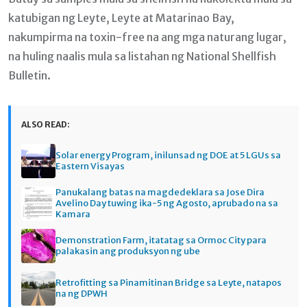
katubigan ng Leyte, Leyte at Matarinao Bay,
nakumpirma na toxin-free na ang mga naturang lugar,
na huling naalis mula sa listahan ng National Shellfish
Bulletin.
ALSO READ:
Solar energy Program, inilunsad ng DOE at 5 LGUs sa
Eastern Visayas
Panukalang batas na magdedeklara sa Jose Dira
Avelino Day tuwing ika-5 ng Agosto, aprubado na sa
Kamara
Demonstration Farm, itatatag sa Ormoc City para
palakasin ang produksyon ng ube
Retrofitting sa Pinamitinan Bridge sa Leyte, natapos
na ng DPWH