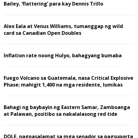
Bailey, ‘flattering’ para kay Dennis Trillo
Alex Eala at Venus Williams, tumanggap ng wild
card sa Canadian Open Doubles
Inflation rate noong Hulyo, bahagyang bumaba
Fuego Volcano sa Guatemala, nasa Critical Explosive
Phase; mahigit 1,400 na mga residente, lumikas
Bahagi ng baybayin ng Eastern Samar, Zamboanga
at Palawan, positibo sa nakalalasong red tide
DOLE, nagpasalamat sa mga senador sa pagsuporta