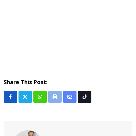
Share This Post:
Whatsapp
Print
Share
Tiktok
via
Email