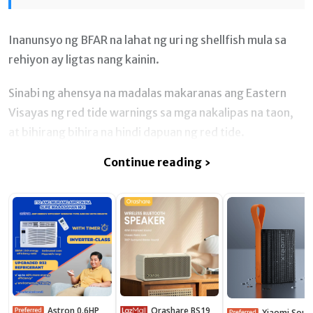
Inanunsyo ng BFAR na lahat ng uri ng shellfish mula sa
rehiyon ay ligtas nang kainin.
Sinabi ng ahensya na madalas makaranas ang Eastern
Visayas ng red tide warnings sa mga nakalipas na taon,
at bihirang bihira na hindi dapuan ng red tide.
Continue reading ›
Astron 0.6HP
Orashare BS19
Xiaomi Sound