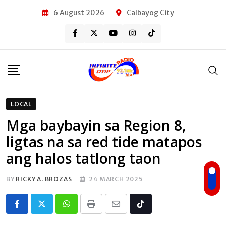
Skip
6 August 2026
Calbayog City
to
content
LOCAL
Mga baybayin sa Region 8,
ligtas na sa red tide matapos
ang halos tatlong taon
BY
RICKY A. BROZAS
24 MARCH 2025
Whatsapp
Print
Share
Tiktok
via