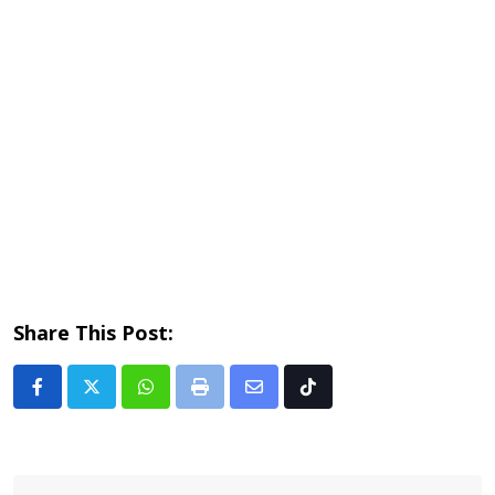
Share This Post:
Whatsapp
Print
Share
Tiktok
via
Email