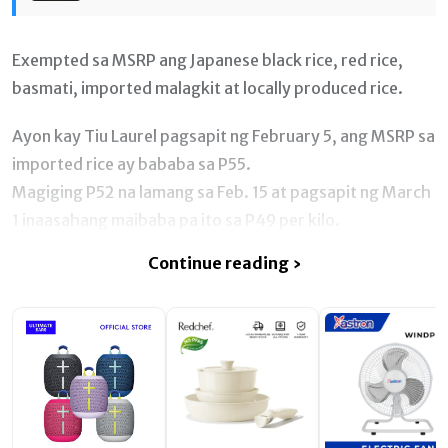
Exempted sa MSRP ang Japanese black rice, red rice,
basmati, imported malagkit at locally produced rice.
Ayon kay Tiu Laurel pagsapit ng February 5, ang MSRP sa
imported rice ay bababa sa P55.
Magiging P52 na lamang sa Feb. 15 at pagsapit ng March
1 inaasahang maibaba pa ito sa P49 per kilo.
Continue reading ›