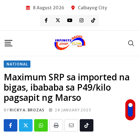
Skip
8 August 2026
Calbayog City
to
content
NATIONAL
Maximum SRP sa imported na
bigas, ibababa sa P49/kilo
pagsapit ng Marso
BY
RICKY A. BROZAS
28 JANUARY 2025
Whatsapp
Print
Share
Tiktok
via