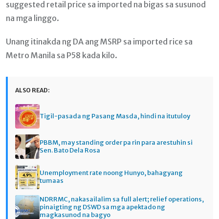
suggested retail price sa imported na bigas sa susunod
na mga linggo.
Unang itinakda ng DA ang MSRP sa imported rice sa
Metro Manila sa P58 kada kilo.
ALSO READ:
Tigil-pasada ng Pasang Masda, hindi na itutuloy
PBBM, may standing order pa rin para arestuhin si
Sen. Bato Dela Rosa
Unemployment rate noong Hunyo, bahagyang
tumaas
NDRRMC, nakasailalim sa full alert; relief operations,
pinaigting ng DSWD sa mga apektado ng
magkasunod na bagyo