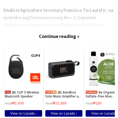
Sinabi ni Agriculture Secretary Francisco Tiu Laurel Jr. na
epektibo ang Extension noong Nov. 1, bagaman
hinihintay pa ng ahensya ang ilalabas na Final Order.
Continue reading ›
JBL CLIP 5 Wireless
JBL Bandbox
Be Organic
Bluetooth Speaker
Solo Music Amplifier and
Sulfate-free Aloe
Speaker
Shampoo 250ml
₱2,499
₱15,999
₱180
FROM
FROM
FROM
View on Lazada ›
View on Lazada ›
View on Lazada ›