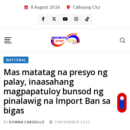
Skip
8 August 2026
Calbayog City
to
content
NATIONAL
Mas matatag na presyo ng
palay, inaasahang
magpapatuloy bunsod ng
pinalawig na Import Ban sa
bigas
BY
DONNA CARGULLO
5 NOVEMBER 2025