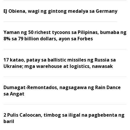
EJ Obiena, wagi ng gintong medalya sa Germany
Yaman ng 50 richest tycoons sa Pilipinas, bumaba ng
8% sa 79 billion dollars, ayon sa Forbes
17 katao, patay sa ballistic missiles ng Russia sa
Ukraine; mga warehouse at logistics, nawasak
Dumagat-Remontados, nagsagawa ng Rain Dance
sa Angat
2 Pulis Caloocan, timbog sa iligal na pagbebenta ng
baril