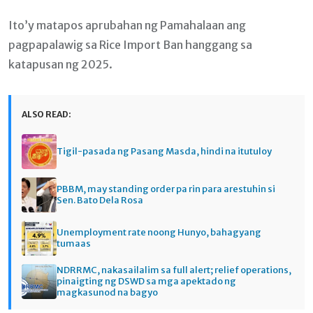
Ito’y matapos aprubahan ng Pamahalaan ang
pagpapalawig sa Rice Import Ban hanggang sa
katapusan ng 2025.
ALSO READ:
Tigil-pasada ng Pasang Masda, hindi na itutuloy
PBBM, may standing order pa rin para arestuhin si
Sen. Bato Dela Rosa
Unemployment rate noong Hunyo, bahagyang
tumaas
NDRRMC, nakasailalim sa full alert; relief operations,
pinaigting ng DSWD sa mga apektado ng
magkasunod na bagyo