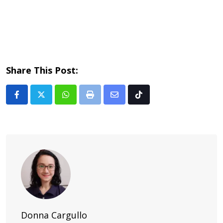
Share This Post:
Whatsapp
Print
Share
Tiktok
via
Email
Donna Cargullo