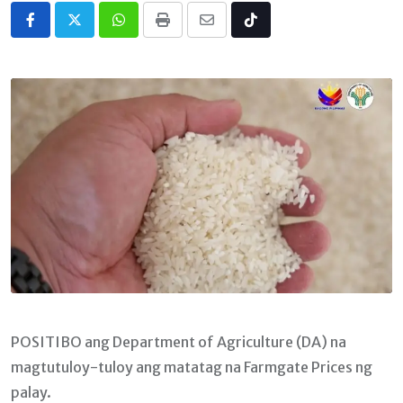
Whatsapp
Print
Share
Tiktok
via
Email
POSITIBO ang Department of Agriculture (DA) na
magtutuloy-tuloy ang matatag na Farmgate Prices ng
palay.