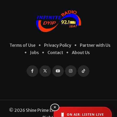
Terms of Use
Privacy Policy
Partner with Us
Jobs
Contact
About Us
×
© 2026 Shine Prime Entertainment Production. All
ON AIR: LISTEN LIVE