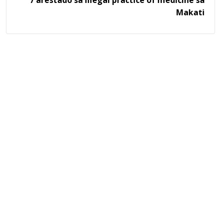
7 arestado sa illegal practice of medicine sa
Makati