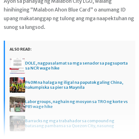
Ayon sa pahayag ng Malabon City LGU, walang
hinihinging “Malabon Ahon Blue Card” o anumang ID
upang makatanggap ng tulong ang mga naapektuhan ng
sunog sa lungsod.
ALSO READ:
DOLE, nagpasalamat sa mga senador sa pagsuporta
sa NCR wage hike
P40M na halaga ng iligal na paputok galing China,
nakumpiska sa pier sa Maynila
Labor groups, naghain ng mosyon sa TRO ng korte vs
P85 wage hike
Barracks ng mga trabahador sa compound ng
batasang pambansa sa Quezon City, nasunog