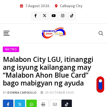
Skip
7 August 2026
Calbayog City
to
content
METRO
Malabon City LGU, itinanggi
ang isyung kailangang may
“Malabon Ahon Blue Card”
bago mabigyan ng ayuda
BY
DONNA CARGULLO
25 OCTOBER 2025