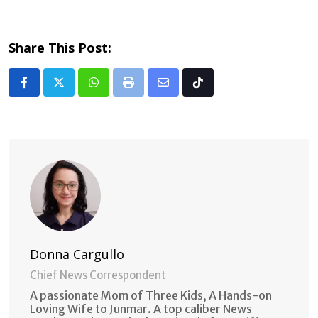
Share This Post:
Whatsapp
Print
Share
Tiktok
via
Email
Donna Cargullo
Chief News Correspondent
A passionate Mom of Three Kids, A Hands-on
Loving Wife to Junmar. A top caliber News