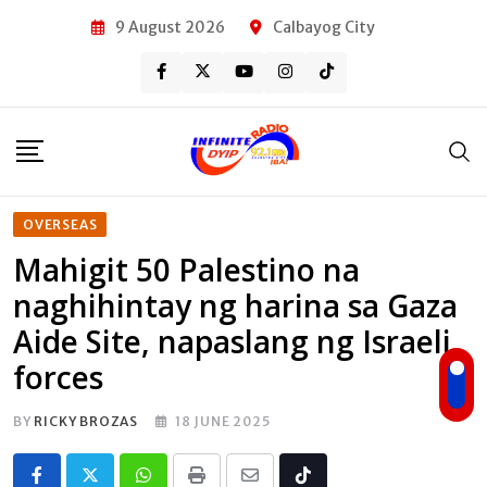
Skip
9 August 2026
Calbayog City
to
content
OVERSEAS
Mahigit 50 Palestino na
naghihintay ng harina sa Gaza
Aide Site, napaslang ng Israeli
forces
BY
RICKY BROZAS
18 JUNE 2025