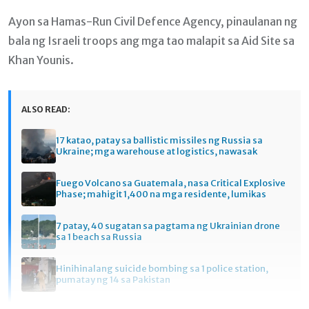
Ayon sa Hamas-Run Civil Defence Agency, pinaulanan ng
bala ng Israeli troops ang mga tao malapit sa Aid Site sa
Khan Younis.
ALSO READ:
17 katao, patay sa ballistic missiles ng Russia sa
Ukraine; mga warehouse at logistics, nawasak
Fuego Volcano sa Guatemala, nasa Critical Explosive
Phase; mahigit 1,400 na mga residente, lumikas
7 patay, 40 sugatan sa pagtama ng Ukrainian drone
sa 1 beach sa Russia
Hinihinalang suicide bombing sa 1 police station,
pumatay ng 14 sa Pakistan