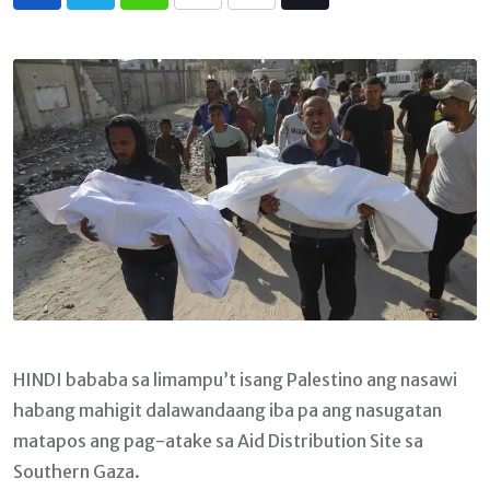
Whatsapp
Print
Share
Tiktok
via
Email
HINDI bababa sa limampu’t isang Palestino ang nasawi
habang mahigit dalawandaang iba pa ang nasugatan
matapos ang pag-atake sa Aid Distribution Site sa
Southern Gaza.