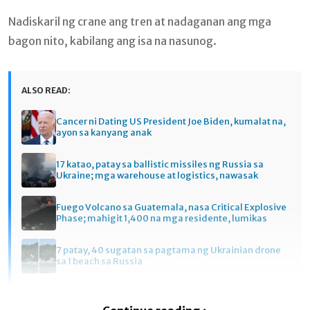
Nadiskaril ng crane ang tren at nadaganan ang mga
bagon nito, kabilang ang isa na nasunog.
ALSO READ:
Cancer ni Dating US President Joe Biden, kumalat na,
ayon sa kanyang anak
17 katao, patay sa ballistic missiles ng Russia sa
Ukraine; mga warehouse at logistics, nawasak
Fuego Volcano sa Guatemala, nasa Critical Explosive
Phase; mahigit 1,400 na mga residente, lumikas
7 patay, 40 sugatan sa pagtama ng Ukrainian drone
sa 1 beach sa Russia