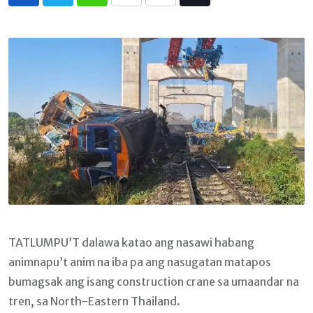
Whatsapp
Print
Share
Tiktok
via
Email
TATLUMPU’T dalawa katao ang nasawi habang
animnapu’t anim na iba pa ang nasugatan matapos
bumagsak ang isang construction crane sa umaandar na
tren, sa North-Eastern Thailand.