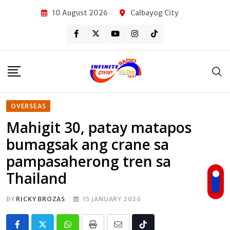
Skip
10 August 2026
Calbayog City
to
content
OVERSEAS
Mahigit 30, patay matapos
bumagsak ang crane sa
pampasaherong tren sa
Thailand
BY
RICKY BROZAS
15 JANUARY 2026