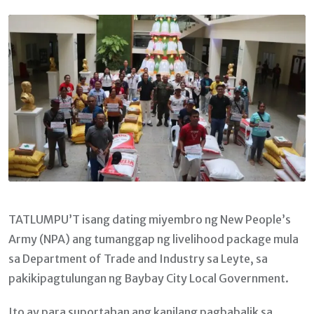
Email
TATLUMPU’T isang dating miyembro ng New People’s
Army (NPA) ang tumanggap ng livelihood package mula
sa Department of Trade and Industry sa Leyte, sa
pakikipagtulungan ng Baybay City Local Government.
Ito ay para suportahan ang kanilang pagbabalik sa