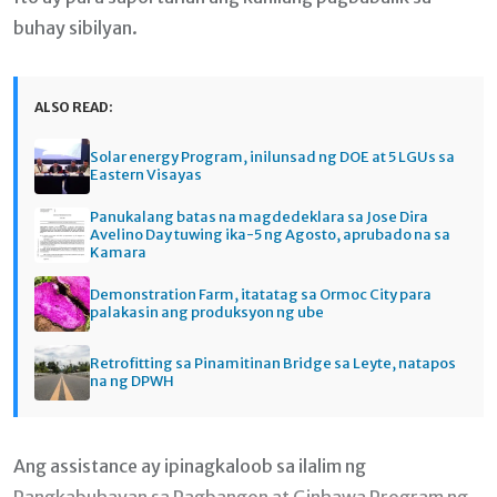
buhay sibilyan.
ALSO READ:
Solar energy Program, inilunsad ng DOE at 5 LGUs sa
Eastern Visayas
Panukalang batas na magdedeklara sa Jose Dira
Avelino Day tuwing ika-5 ng Agosto, aprubado na sa
Kamara
Demonstration Farm, itatatag sa Ormoc City para
palakasin ang produksyon ng ube
Retrofitting sa Pinamitinan Bridge sa Leyte, natapos
na ng DPWH
Ang assistance ay ipinagkaloob sa ilalim ng