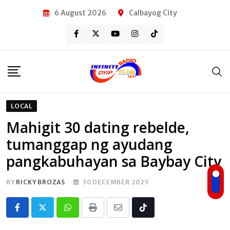
Skip
6 August 2026
Calbayog City
to
content
LOCAL
Mahigit 30 dating rebelde,
tumanggap ng ayudang
pangkabuhayan sa Baybay City
BY
RICKY BROZAS
30 DECEMBER 2025
Whatsapp
Print
Share
Tiktok
via