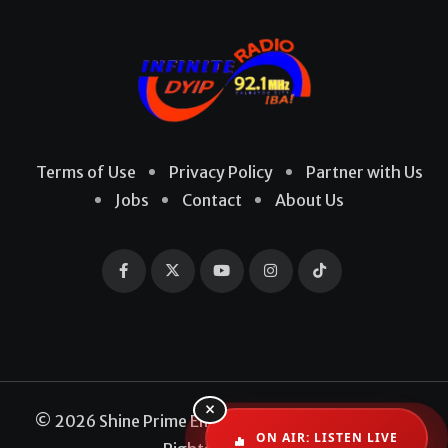
Terms of Use
Privacy Policy
Partner with Us
Jobs
Contact
About Us
×
© 2026 Shine Prime Entertainment Production. All
ON AIR: LISTEN LIVE