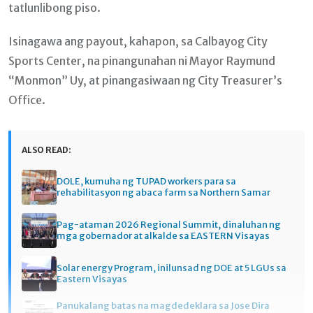
tatlunlibong piso.
Isinagawa ang payout, kahapon, sa Calbayog City
Sports Center, na pinangunahan ni Mayor Raymund
“Monmon” Uy, at pinangasiwaan ng City Treasurer’s
Office.
ALSO READ:
DOLE, kumuha ng TUPAD workers para sa
rehabilitasyon ng abaca farm sa Northern Samar
Pag-ataman 2026 Regional Summit, dinaluhan ng
mga gobernador at alkalde sa EASTERN Visayas
Solar energy Program, inilunsad ng DOE at 5 LGUs sa
Eastern Visayas
Panukalang batas na magdedeklara sa Jose Dira