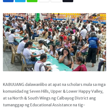
Whatsapp
Print
Share
Tiktok
via
Email
KABUUANG dalawanlibo at apat na scholars mula sa mga
komunidad ng Seven Hills, Upper & Lower Happy Valley,
at sa North & South Wings ng Calbayog District ang
tumanggap ng Educational Assistance na tig-