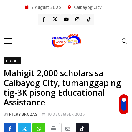
Skip
7 August 2026
Calbayog City
to
content
LOCAL
Mahigit 2,000 scholars sa
Calbayog City, tumanggap ng
tig-3K pisong Educational
Assistance
BY
RICKY BROZAS
10 DECEMBER 2025