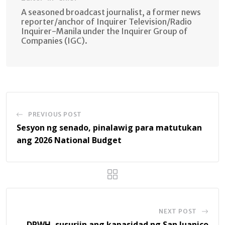
A seasoned broadcast journalist, a former news
reporter/anchor of Inquirer Television/Radio
Inquirer-Manila under the Inquirer Group of
Companies (IGC).
PREVIOUS POST
Sesyon ng senado, pinalawig para matutukan
ang 2026 National Budget
NEXT POST
DPWH, susuriin ang kapasidad ng San Juanico