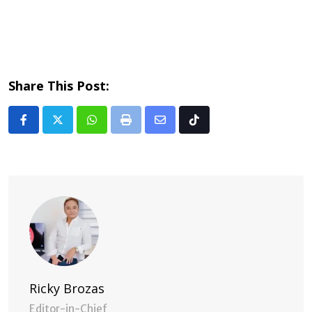
Share This Post:
Whatsapp
Print
Share
Tiktok
via
Email
Ricky Brozas
Editor-in-Chief