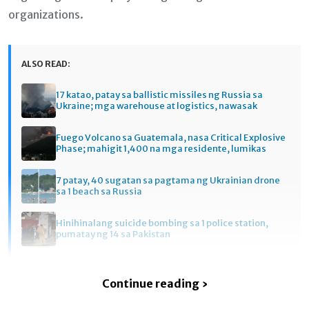
organizations.
ALSO READ:
17 katao, patay sa ballistic missiles ng Russia sa
Ukraine; mga warehouse at logistics, nawasak
Fuego Volcano sa Guatemala, nasa Critical Explosive
Phase; mahigit 1,400 na mga residente, lumikas
7 patay, 40 sugatan sa pagtama ng Ukrainian drone
sa 1 beach sa Russia
Hinihinalang suicide bombing sa 1 police station,
pumatay ng 14 sa Pakistan
Continue reading ›