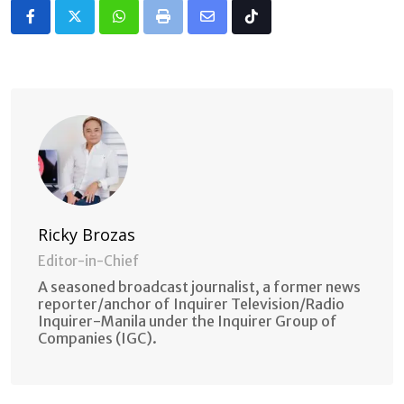
Whatsapp
Print
Share
Tiktok
via
Email
Ricky Brozas
Editor-in-Chief
A seasoned broadcast journalist, a former news
reporter/anchor of Inquirer Television/Radio
Inquirer-Manila under the Inquirer Group of
Companies (IGC).