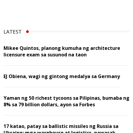
LATEST
Mikee Quintos, planong kumuha ng architecture
licensure exam sa susunod na taon
EJ Obiena, wagi ng gintong medalya sa Germany
Yaman ng 50 richest tycoons sa Pilipinas, bumaba ng
8% sa 79 billion dollars, ayon sa Forbes
17 katao, patay sa ballistic missiles ng Russia sa
Ukraine; mga warehouse at logistics, nawasak