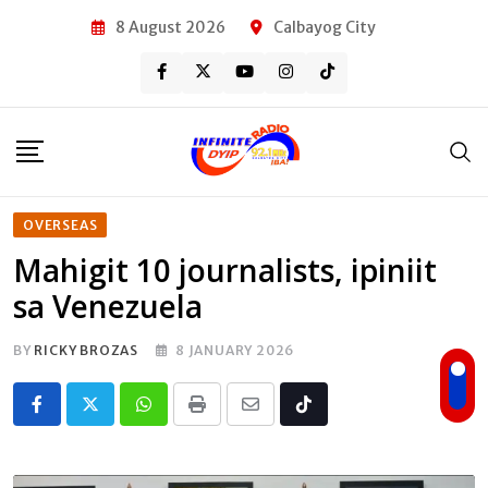
Skip
8 August 2026
Calbayog City
to
content
OVERSEAS
Mahigit 10 journalists, ipiniit
sa Venezuela
BY
RICKY BROZAS
8 JANUARY 2026
Whatsapp
Print
Share
Tiktok
via
Email