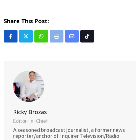
Share This Post:
Whatsapp
Print
Share
Tiktok
via
Email
Ricky Brozas
Editor-in-Chief
A seasoned broadcast journalist, a former news
reporter/anchor of Inquirer Television/Radio