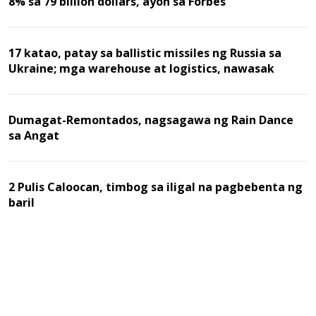
8% sa 79 billion dollars, ayon sa Forbes
17 katao, patay sa ballistic missiles ng Russia sa
Ukraine; mga warehouse at logistics, nawasak
Dumagat-Remontados, nagsagawa ng Rain Dance
sa Angat
2 Pulis Caloocan, timbog sa iligal na pagbebenta ng
baril