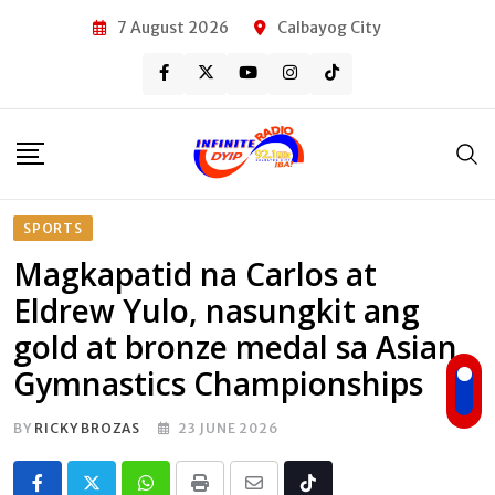
Skip
7 August 2026
Calbayog City
to
content
SPORTS
Magkapatid na Carlos at
Eldrew Yulo, nasungkit ang
gold at bronze medal sa Asian
Gymnastics Championships
BY
RICKY BROZAS
23 JUNE 2026