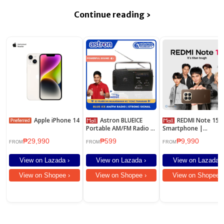
Continue reading ›
Apple iPhone 14
Astron BLUEICE
REDMI Note 15
Portable AM/FM Radio -
Smartphone |
Big Sound | Lightweight
6GB+128GB/8GB+12
₱29,990
₱599
₱9,990
| Dual Power Option
/8GB+256GB/
FROM
FROM
FROM
View on Lazada ›
View on Lazada ›
View on Lazada ›
View on Shopee ›
View on Shopee ›
View on Shopee ›