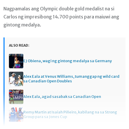
Nagpamalas ang Olympic double gold medalist na si
Carlos ng impresibong 14.700 points para maiuwi ang
gintong medalya.
ALSO READ:
EJ Obiena, wagi ng gintong medalya sa Germany
Alex Eala at Venus Williams, tumanggap ng wild card
sa Canadian Open Doubles
Alex Eala, agad sasabak sa Canadian Open
Remy Martin at Isaiah Piñeiro, kabilang na sa Strong
Group para sa Jones Cup