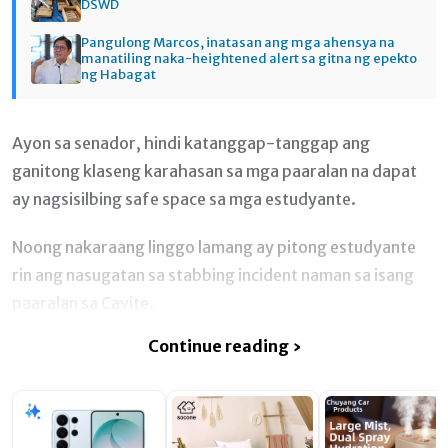
DSWD
Pangulong Marcos, inatasan ang mga ahensya na
manatiling naka-heightened alert sa gitna ng epekto
ng Habagat
Ayon sa senador, hindi katanggap-tanggap ang
ganitong klaseng karahasan sa mga paaralan na dapat
ay nagsisilbing safe space sa mga estudyante.
Noong nakaraang linggo lamang ay pitong estudyante
rin ang nasugatan sa stabbing incident naman sa isang
paaralan sa Cavite.
Continue reading ›