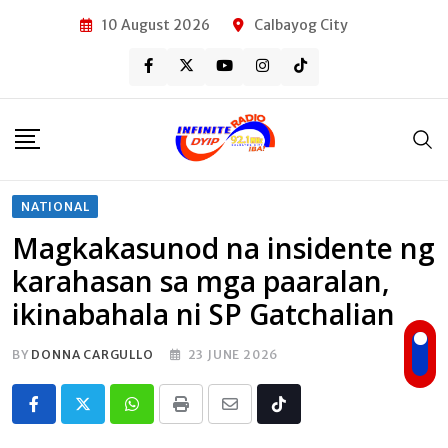
Skip
10 August 2026
Calbayog City
to
content
NATIONAL
Magkakasunod na insidente ng
karahasan sa mga paaralan,
ikinabahala ni SP Gatchalian
BY
DONNA CARGULLO
23 JUNE 2026
Whatsapp
Print
Share
Tiktok
via