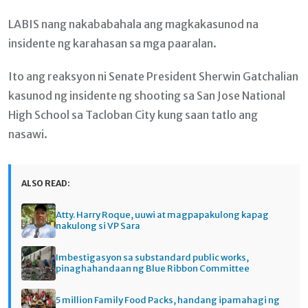
Email
LABIS nang nakababahala ang magkakasunod na
insidente ng karahasan sa mga paaralan.
Ito ang reaksyon ni Senate President Sherwin Gatchalian
kasunod ng insidente ng shooting sa San Jose National
High School sa Tacloban City kung saan tatlo ang
nasawi.
ALSO READ:
Atty. Harry Roque, uuwi at magpapakulong kapag
nakulong si VP Sara
Imbestigasyon sa substandard public works,
pinaghahandaan ng Blue Ribbon Committee
5 million Family Food Packs, handang ipamahagi ng