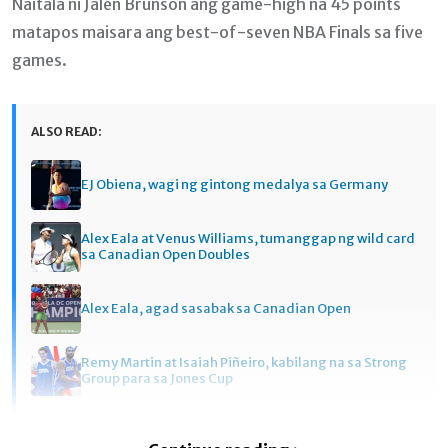
Naitala ni Jalen Brunson ang game-high na 45 points
matapos maisara ang best-of-seven NBA Finals sa five
games.
ALSO READ:
EJ Obiena, wagi ng gintong medalya sa Germany
Alex Eala at Venus Williams, tumanggap ng wild card
sa Canadian Open Doubles
Alex Eala, agad sasabak sa Canadian Open
Remy Martin at Isaiah Piñeiro, kabilang na sa Strong
Group para sa Jones Cup