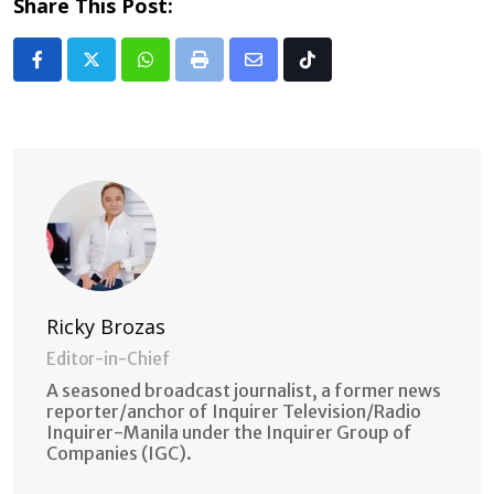
Share This Post:
Whatsapp
Print
Share
Tiktok
via
Email
Ricky Brozas
Editor-in-Chief
A seasoned broadcast journalist, a former news
reporter/anchor of Inquirer Television/Radio
Inquirer-Manila under the Inquirer Group of
Companies (IGC).