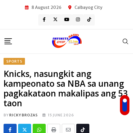
Skip
8 August 2026
Calbayog City
to
content
SPORTS
Knicks, nasungkit ang
kampeonato sa NBA sa unang
pagkakataon makalipas ang 53
taon
BY
RICKY BROZAS
15 JUNE 2026