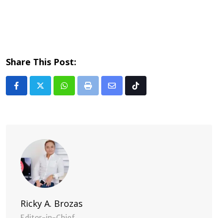
Share This Post:
Whatsapp
Print
Share
Tiktok
via
Email
Ricky A. Brozas
Editor-in-Chief