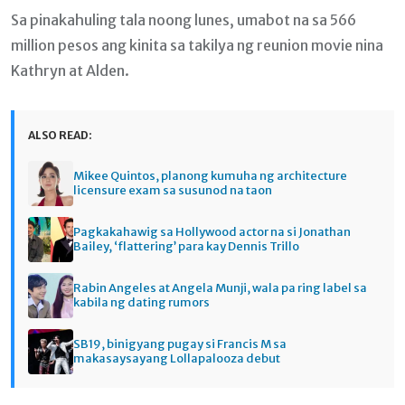
Sa pinakahuling tala noong lunes, umabot na sa 566
million pesos ang kinita sa takilya ng reunion movie nina
Kathryn at Alden.
ALSO READ:
Mikee Quintos, planong kumuha ng architecture
licensure exam sa susunod na taon
Pagkakahawig sa Hollywood actor na si Jonathan
Bailey, ‘flattering’ para kay Dennis Trillo
Rabin Angeles at Angela Munji, wala pa ring label sa
kabila ng dating rumors
SB19, binigyang pugay si Francis M sa
makasaysayang Lollapalooza debut