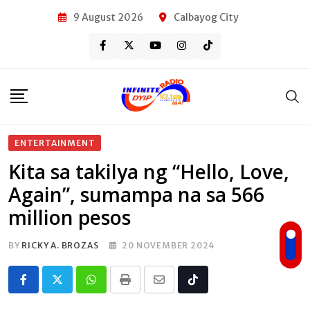
Skip
9 August 2026
Calbayog City
to
content
ENTERTAINMENT
Kita sa takilya ng “Hello, Love,
Again”, sumampa na sa 566
million pesos
BY
RICKY A. BROZAS
20 NOVEMBER 2024
Whatsapp
Print
Share
Tiktok
via