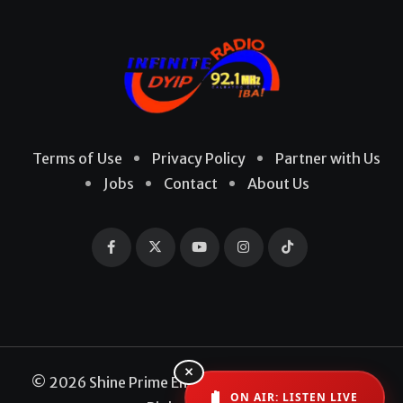
Terms of Use
Privacy Policy
Partner with Us
Jobs
Contact
About Us
×
© 2026 Shine Prime Entertainment Production. All
ON AIR: LISTEN LIVE