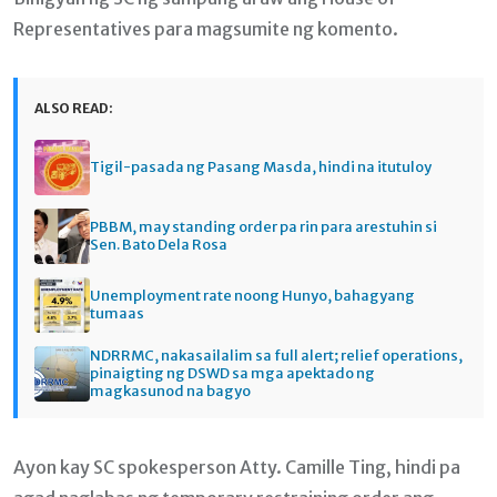
Representatives para magsumite ng komento.
ALSO READ:
Tigil-pasada ng Pasang Masda, hindi na itutuloy
PBBM, may standing order pa rin para arestuhin si
Sen. Bato Dela Rosa
Unemployment rate noong Hunyo, bahagyang
tumaas
NDRRMC, nakasailalim sa full alert; relief operations,
pinaigting ng DSWD sa mga apektado ng
magkasunod na bagyo
Ayon kay SC spokesperson Atty. Camille Ting, hindi pa