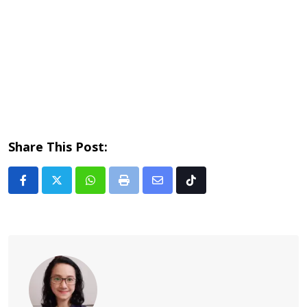
Share This Post:
Whatsapp
Print
Share
Tiktok
via
Email