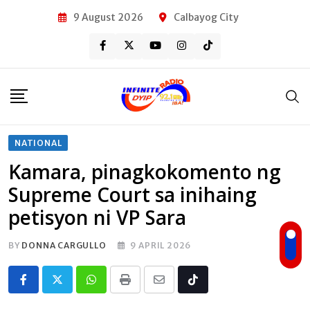
Skip
9 August 2026
Calbayog City
to
content
NATIONAL
Kamara, pinagkokomento ng
Supreme Court sa inihaing
petisyon ni VP Sara
BY
DONNA CARGULLO
9 APRIL 2026
Whatsapp
Print
Share
Tiktok
via