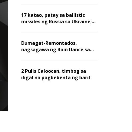
billion dollars, ayon sa Forbes
17 katao, patay sa ballistic
missiles ng Russia sa Ukraine;
mga warehouse at logistics,
nawasak
Dumagat-Remontados,
nagsagawa ng Rain Dance sa
Angat
2 Pulis Caloocan, timbog sa
iligal na pagbebenta ng baril