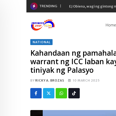
Skip
TRENDING
EJ Obiena, wagi ng gintong
to
content
Home
NATIONAL
Kahandaan ng pamahalaa
warrant ng ICC laban ka
tiniyak ng Palasyo
BY
RICKY A. BROZAS
10 MARCH 2025
Whatsapp
Tiktok