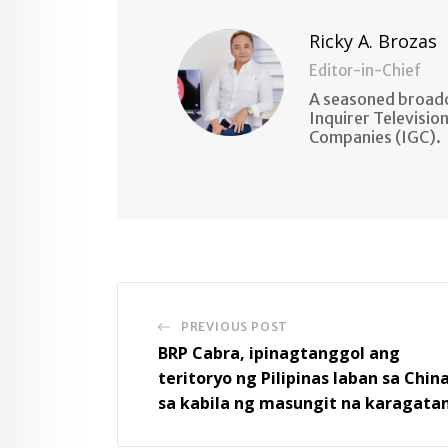
Ricky A. Brozas
Editor-in-Chief
A seasoned broadc
Inquirer Televisio
Companies (IGC).
PREVIOUS POST
BRP Cabra, ipinagtanggol ang
teritoryo ng Pilipinas laban sa Chin
sa kabila ng masungit na karagata