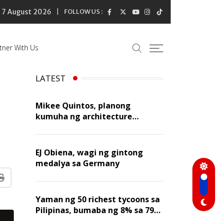
7 August 2026
FOLLOW US :
tner With Us
LATEST
Mikee Quintos, planong
kumuha ng architecture
licensure exam sa susunod na
taon
EJ Obiena, wagi ng gintong
medalya sa Germany
Print
Yaman ng 50 richest tycoons sa
Pilipinas, bumaba ng 8% sa 79