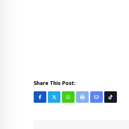
Share This Post:
Whatsapp
Print
Share
Tiktok
via
Email