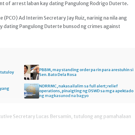
ant of arrest laban kay dating Pangulong Rodrigo Duterte.
(PCO) Ad Interim Secretary Jay Ruiz, narinig na nila ang
kay dating Pangulong Duterte bunsod ng crimes against
PBBM, may standing order pa rin para arestuhin si
itutuloy
Sen. Bato Dela Rosa
NDRRMC, nakasailalim sa full alert; relief
gyang
operations, pinaigting ng DSWD sa mga apektado
ng magkasunod na bagyo
xecutive Secretary Lucas Bersamin, tutulong ang pamahalaan