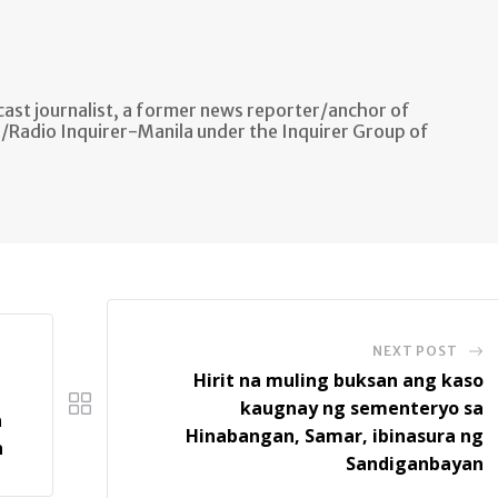
ast journalist, a former news reporter/anchor of
n/Radio Inquirer-Manila under the Inquirer Group of
NEXT POST
Hirit na muling buksan ang kaso
kaugnay ng sementeryo sa
a
Hinabangan, Samar, ibinasura ng
n
Sandiganbayan