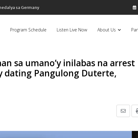
 medalya sa Germany
Program Schedule
Listen Live Now
About Us
Par
n sa umano’y inilabas na arrest
y dating Pangulong Duterte,
Share
via
Email