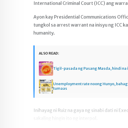
International Criminal Court (ICC) ang warr
Ayon kay Presidential Communications Office 
tungkol sa arrest warrant na inisyu ng ICC 
humanity.
ALSO READ:
Tigil-pasada ng Pasang Masda, hindi na 
Unemployment rate noong Hunyo, baha
tumaas
Inihayag ni Ruiz na gaya ng sinabi dati ni E
sakaling hingin ito ng interpol.