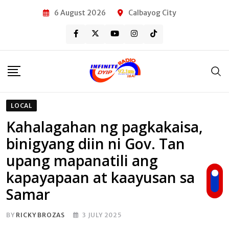
Skip
6 August 2026
Calbayog City
to
content
LOCAL
Kahalagahan ng pagkakaisa,
binigyang diin ni Gov. Tan
upang mapanatili ang
kapayapaan at kaayusan sa
Samar
BY
RICKY BROZAS
3 JULY 2025