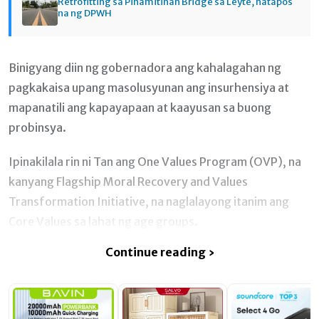
Retrofitting sa Pinamitinan Bridge sa Leyte, natapos
na ng DPWH
Binigyang diin ng gobernadora ang kahalagahan ng
pagkakaisa upang masolusyunan ang insurhensiya at
mapanatili ang kapayapaan at kaayusan sa buong
probinsya.
Ipinakilala rin ni Tan ang One Values Program (OVP), na
kanyang Flagship Moral Recovery and Values
Transformation Initiative, na naglalayong itanim ang
Core Values sa lahat ng age groups.
Continue reading ›