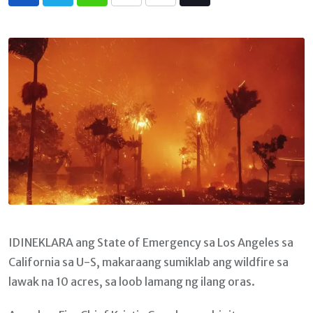
Whatsapp
Print
Share
Tiktok
via
Email
IDINEKLARA ang State of Emergency sa Los Angeles sa
California sa U-S, makaraang sumiklab ang wildfire sa
lawak na 10 acres, sa loob lamang ng ilang oras.