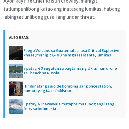
Ayon kay Fire Chief Kristin Crowley, mahigit
tatlumpunlibong katao ang inatasang lumikas, habang
labingtatlunlibong gusali ang under threat.
ALSO READ:
Fuego Volcano sa Guatemala, nasa Critical Explosive
Phase; mahigit 1,400 na mga residente, lumikas
7 patay, 40 sugatan sa pagtama ng Ukrainian drone
sa 1 beach sa Russia
Hinihinalang suicide bombing sa 1 police station,
pumatay ng 14 sa Pakistan
5 patay, 41 nawawala matapos masunog ang isang
ferry sa Indonesia