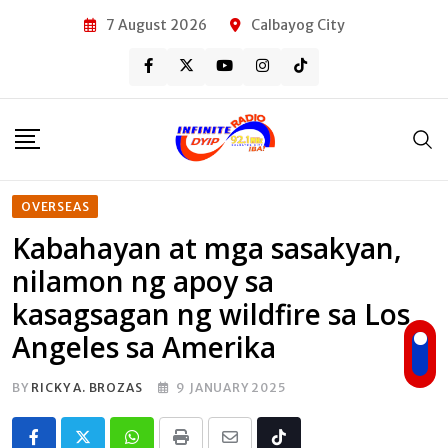
Skip
7 August 2026
Calbayog City
to
content
OVERSEAS
Kabahayan at mga sasakyan,
nilamon ng apoy sa
kasagsagan ng wildfire sa Los
Angeles sa Amerika
BY
RICKY A. BROZAS
9 JANUARY 2025