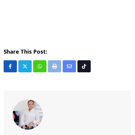
Share This Post:
Whatsapp
Print
Share
Tiktok
via
Email