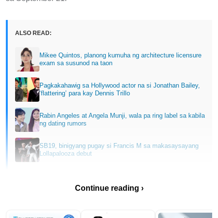
ALSO READ:
Mikee Quintos, planong kumuha ng architecture licensure
exam sa susunod na taon
Pagkakahawig sa Hollywood actor na si Jonathan Bailey,
‘flattering’ para kay Dennis Trillo
Rabin Angeles at Angela Munji, wala pa ring label sa kabila
ng dating rumors
SB19, binigyang pugay si Francis M sa makasaysayang
Lollapalooza debut
Continue reading ›