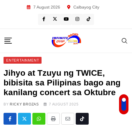
Skip
7 August 2026
Calbayog City
to
content
ENTERTAINMENT
Jihyo at Tzuyu ng TWICE,
bibisita sa Pilipinas bago ang
kanilang concert sa Oktubre
BY
RICKY BROZAS
7 AUGUST 2025
Whatsapp
Print
Share
Tiktok
via