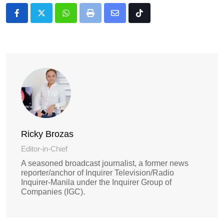
Whatsapp
Print
Share
Tiktok
via
Email
Ricky Brozas
Editor-in-Chief
A seasoned broadcast journalist, a former news
reporter/anchor of Inquirer Television/Radio
Inquirer-Manila under the Inquirer Group of
Companies (IGC).