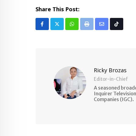
Share This Post:
Whatsapp
Print
Share
Tiktok
via
Email
Ricky Brozas
Editor-in-Chief
A seasoned broadc
Inquirer Televisio
Companies (IGC).