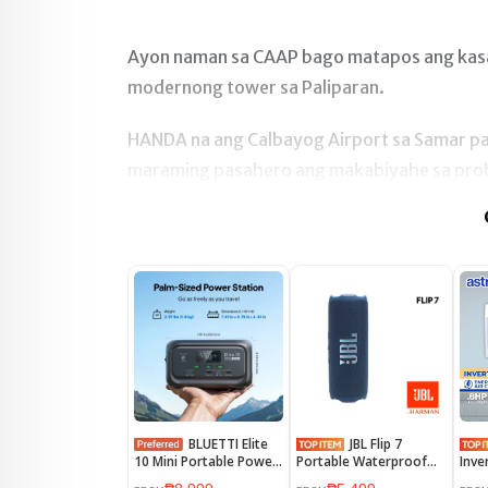
Ayon naman sa CAAP bago matapos ang kasa
modernong tower sa Paliparan.
HANDA na ang Calbayog Airport sa Samar p
maraming pasahero ang makabiyahe sa pro
BLUETTI Elite
JBL Flip 7
10 Mini Portable Power
Portable Waterproof
Inve
Station, 128Wh
Speaker
Type