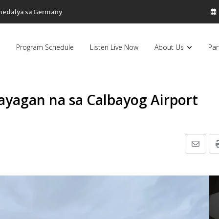
 medalya sa Germany
Program Schedule
Listen Live Now
About Us
Par
payagan na sa Calbayog Airport
Share
via
Email