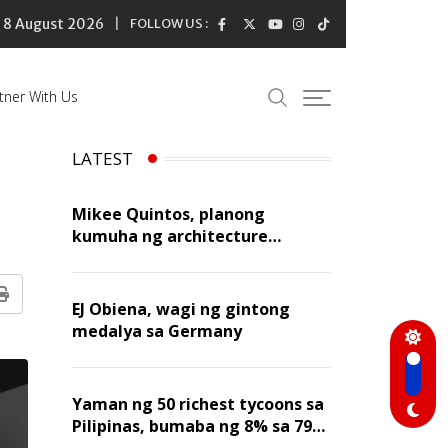
8 August 2026
FOLLOW US :
tner With Us
LATEST
Mikee Quintos, planong
kumuha ng architecture
licensure exam sa susunod na
taon
Print
EJ Obiena, wagi ng gintong
medalya sa Germany
Yaman ng 50 richest tycoons sa
Pilipinas, bumaba ng 8% sa 79