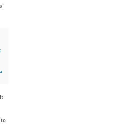
al
g
sa
lt
ito