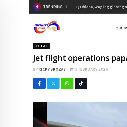
Skip
TRENDING
EJ Obiena, wagi ng gintong
to
content
Home
LOCAL
Jet flight operations pa
BY
RICKY BROZAS
3 FEBRUARY 2026
Whatsapp
Tiktok