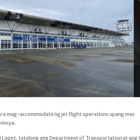
ara mag-accommodate ng jet flight operations upang mas
binsya.
 Lopez, tutulong ang Department of Transportation at ang C