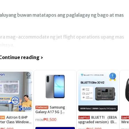
luyang buwan matatapos ang paglalagay ng bago at mas
ara mag-accommodate ng jet flight operations upang mas
binsya.
Continue reading ›
Samsung
Galaxy A17 5G |
Immersive Display &
Astron 0.6HP
BLUETTI （EB3A
₱8,500
Fast Performance
FROM
rter Class Window
upgraded version）Elite
Wire
 Aircon - Manual |
30 V2 288WH Portable
Spe