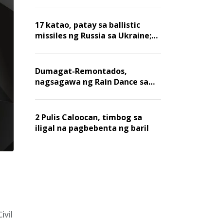
billion dollars, ayon sa Forbes
17 katao, patay sa ballistic
missiles ng Russia sa Ukraine;
mga warehouse at logistics,
nawasak
Dumagat-Remontados,
nagsagawa ng Rain Dance sa
Angat
2 Pulis Caloocan, timbog sa
iligal na pagbebenta ng baril
ivil