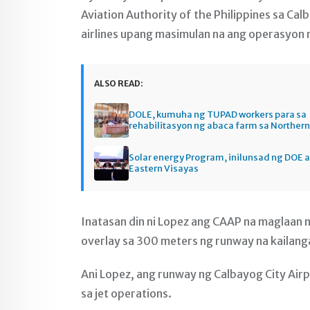
Aviation Authority of the Philippines sa Ca
airlines upang masimulan na ang operasyon 
ALSO READ:
DOLE, kumuha ng TUPAD workers para sa
rehabilitasyon ng abaca farm sa Norther
Solar energy Program, inilunsad ng DOE a
Eastern Visayas
Inatasan din ni Lopez ang CAAP na maglaan
overlay sa 300 meters ng runway na kailang
Ani Lopez, ang runway ng Calbayog City Air
sa jet operations.