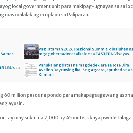
lbayog local government unit para makipag-ugnayan sa sa loc
ng mas malalaking eroplano sa Paliparan.
Pag-ataman 2026 Regional Summit, dinaluhan n
n Samar
mga gobernador at alkalde sa EASTERN Visayas
Panukalang batas na magdedeklara sa Jose Dira
t 5 LGUs sa
Avelino Day tuwing ika-5 ng Agosto, aprubado na 
Kamara
 ng 60 million pesos na pondo para makapagsagawa ng aspha
ang ayusin.
port ay may sukat na 2,000 by 45 meters kaya pwede talaga 