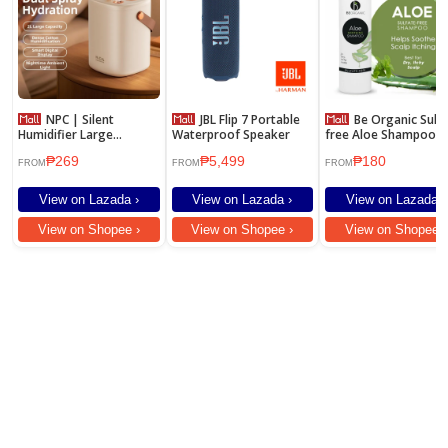
NPC | Silent
JBL Flip 7 Portable
Be Organic Sulfate-
Humidifier Large
Waterproof Speaker
free Aloe Shampoo
Capacity Spray Home
250ml
₱269
₱5,499
₱180
Office Baby Suitable
FROM
FROM
FROM
View on Lazada ›
View on Lazada ›
View on Lazada ›
View on Shopee ›
View on Shopee ›
View on Shopee ›