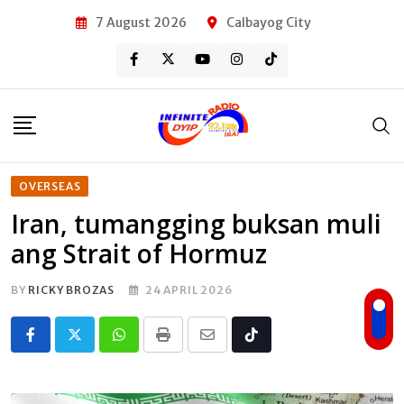
Skip
7 August 2026
Calbayog City
to
content
OVERSEAS
Iran, tumangging buksan muli
ang Strait of Hormuz
BY
RICKY BROZAS
24 APRIL 2026
Whatsapp
Print
Share
Tiktok
via
Email