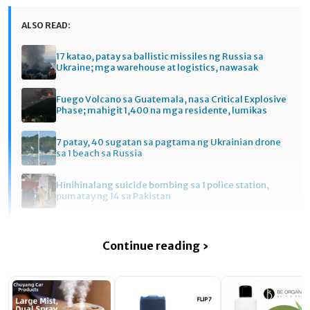
ALSO READ:
17 katao, patay sa ballistic missiles ng Russia sa
Ukraine; mga warehouse at logistics, nawasak
Fuego Volcano sa Guatemala, nasa Critical Explosive
Phase; mahigit 1,400 na mga residente, lumikas
7 patay, 40 sugatan sa pagtama ng Ukrainian drone
sa 1 beach sa Russia
Hinihinalang suicide bombing sa 1 police station,
pumatay ng 14 sa Pakistan
Continue reading ›