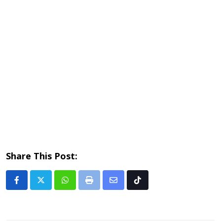
Share This Post:
Whatsapp
Print
Share
Tiktok
via
Email