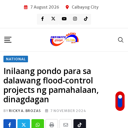
Skip
7 August 2026
Calbayog City
to
content
NATIONAL
Inilaang pondo para sa
dalawang flood-control
projects ng pamahalaan,
dinagdagan
BY
RICKY A. BROZAS
7 NOVEMBER 2024