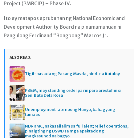
Project (PMRCIP) – Phase IV.
Ito ay matapos aprubahan ng National Economic and
Development Authority Board na pinamumunuan ni
Pangulong Ferdinand “Bongbong” Marcos Jr.
ALSO READ:
Tigil-pasada ng Pasang Masda, hindi na itutuloy
PBBM, may standing order pa rin para arestuhin si
Sen. Bato Dela Rosa
Unemployment rate noong Hunyo, bahagyang
tumaas
NDRRMC, nakasailalim sa full alert; relief operations,
pinaigting ng DSWD sa mga apektado ng
magkasunod na bagyo