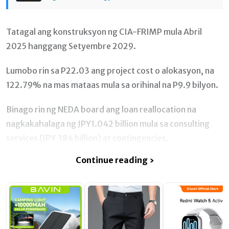
Tatagal ang konstruksyon ng CIA-FRIMP mula Abril
2025 hanggang Setyembre 2029.
Lumobo rin sa P22.03 ang project cost o alokasyon, na
122.79% na mas mataas mula sa orihinal na P9.9 bilyon.
Binago rin ng NEDA board ang loan reallocation na
nagkakahalaga ng JPY1.042 billion mula sa consulting
services (JPY 384 billion) at contingencies.
Continue reading ›