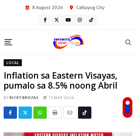
Skip
8 August 2026
Calbayog City
to
content
LOCAL
Inflation sa Eastern Visayas,
pumalo sa 8.5% noong Abril
BY
RICKY BROZAS
13 MAY 2026
Whatsapp
Print
Share
Tiktok
via
Email