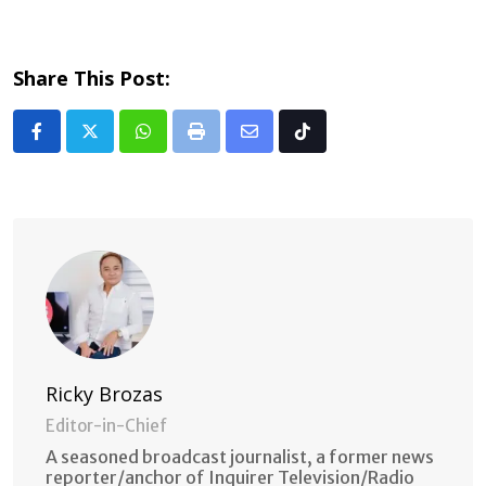
Share This Post:
Whatsapp
Print
Share
Tiktok
via
Email
Ricky Brozas
Editor-in-Chief
A seasoned broadcast journalist, a former news
reporter/anchor of Inquirer Television/Radio