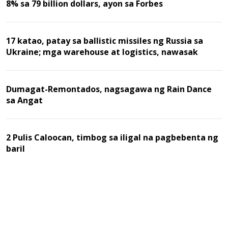
8% sa 79 billion dollars, ayon sa Forbes
17 katao, patay sa ballistic missiles ng Russia sa
Ukraine; mga warehouse at logistics, nawasak
Dumagat-Remontados, nagsagawa ng Rain Dance
sa Angat
2 Pulis Caloocan, timbog sa iligal na pagbebenta ng
baril