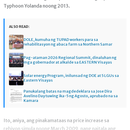
Typhoon Yolanda noong 2013.
ALSO READ:
DOLE, kumuha ng TUPAD workers para sa
rehabilitasyon ng abaca farm sa Northern Samar
Pag-ataman 2026 Regional Summit, dinaluhan ng
mga gobernador at alkalde sa EASTERN Visayas
Solar energy Program, inilunsad ng DOE at 5 LGUs sa
Eastern Visayas
Panukalang batas na magdedeklara sa Jose Dira
Avelino Day tuwing ika-5 ng Agosto, aprubado na sa
Kamara
Ito, aniya, ang pinakamataas na price increase sa
rehiyon simula noong March 2009, nang naitala ang