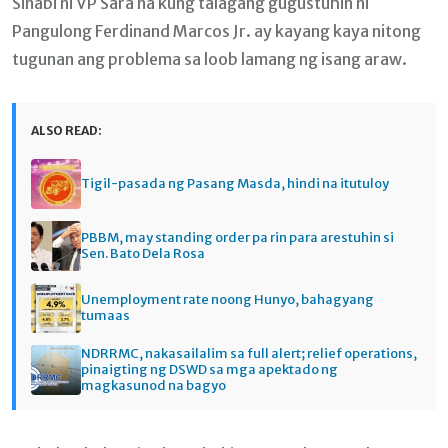
Sinabi ni VP Sara na kung talagang gugustuhin ni
Pangulong Ferdinand Marcos Jr. ay kayang kaya nitong
tugunan ang problema sa loob lamang ng isang araw.
ALSO READ:
Tigil-pasada ng Pasang Masda, hindi na itutuloy
PBBM, may standing order pa rin para arestuhin si
Sen. Bato Dela Rosa
Unemployment rate noong Hunyo, bahagyang
tumaas
NDRRMC, nakasailalim sa full alert; relief operations,
pinaigting ng DSWD sa mga apektado ng
magkasunod na bagyo