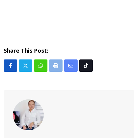
Share This Post:
Whatsapp
Print
Share
Tiktok
via
Email