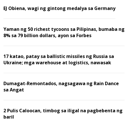
EJ Obiena, wagi ng gintong medalya sa Germany
Yaman ng 50 richest tycoons sa Pilipinas, bumaba ng
8% sa 79 billion dollars, ayon sa Forbes
17 katao, patay sa ballistic missiles ng Russia sa
Ukraine; mga warehouse at logistics, nawasak
Dumagat-Remontados, nagsagawa ng Rain Dance
sa Angat
2 Pulis Caloocan, timbog sa iligal na pagbebenta ng
baril