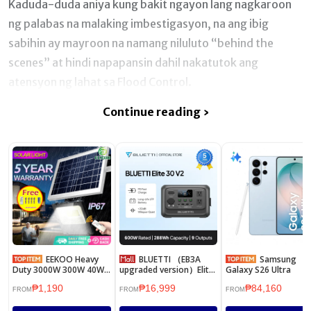
Kaduda-duda aniya kung bakit ngayon lang nagkaroon
ng palabas na malaking imbestigasyon, na ang ibig
sabihin ay mayroon na namang niluluto “behind the
scenes” at hindi napapansin dahil nakatutok ang
atensyon ng lahat sa Flood Control.
Continue reading ›
EEKOO Heavy
BLUETTI （EB3A
Samsung
Duty 3000W 300W 40W
upgraded version）Elite
Galaxy S26 Ultra
100W 200W Solar Lights
30 V2 288WH Portable
₱1,190
₱16,999
₱84,160
Led Outdoor Flood Light
Power Station Solar
FROM
FROM
FROM
Street Lamp Panel Set
Generator with LiFeP04