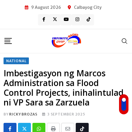
Skip
9 August 2026
Calbayog City
to
content
NATIONAL
Imbestigasyon ng Marcos
Administration sa Flood
Control Projects, inihalintulad
ni VP Sara sa Zarzuela
BY
RICKY BROZAS
3 SEPTEMBER 2025