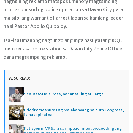
naghain ng reklamo matapos umano’y magtamo ng
injuries bunsod ng police operation sa Davao City para
maisilbi ang warrant of arrest laban sa kanilang leader
na si Pastor Apollo Quiboloy.
Isa-isa umanong nagtungo ang mga nasugatang KOJC
members sa police station sa Davao City Police Office
para magsampa ng reklamo.
ALSO READ:
Sen. Bato Dela Rosa, nananatiling at-large
Priority measures ng Malakanyang sa 20th Congress,
isinasapinal na
Petisyon ni VP Sara sa impeachment proceedings ng