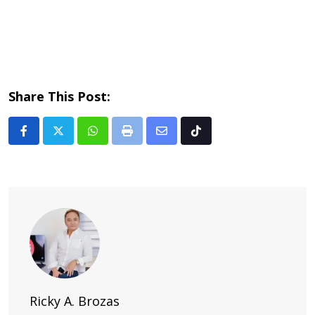
Share This Post:
Whatsapp
Print
Share
Tiktok
via
Email
Ricky A. Brozas