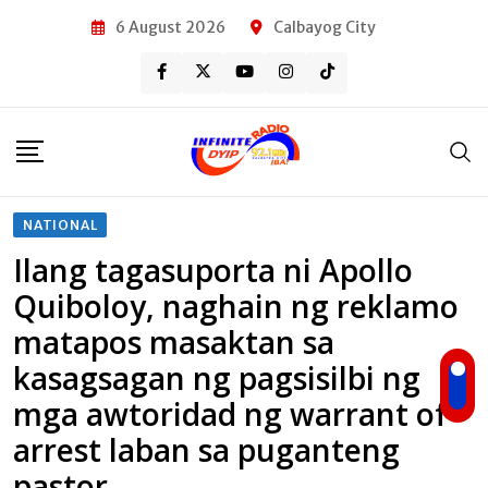
Skip
6 August 2026
Calbayog City
to
content
NATIONAL
Ilang tagasuporta ni Apollo
Quiboloy, naghain ng reklamo
matapos masaktan sa
kasagsagan ng pagsisilbi ng
mga awtoridad ng warrant of
arrest laban sa puganteng
pastor