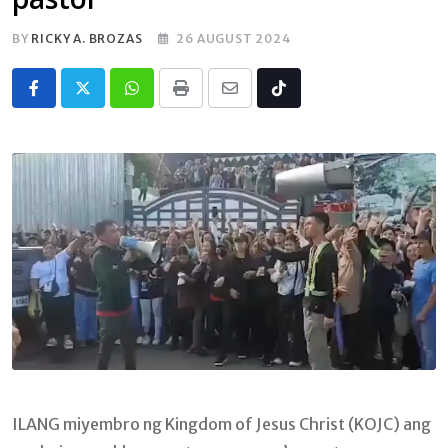
BY
RICKY A. BROZAS
26 AUGUST 2024
Whatsapp
Print
Share
Tiktok
via
Email
ILANG miyembro ng Kingdom of Jesus Christ (KOJC) ang