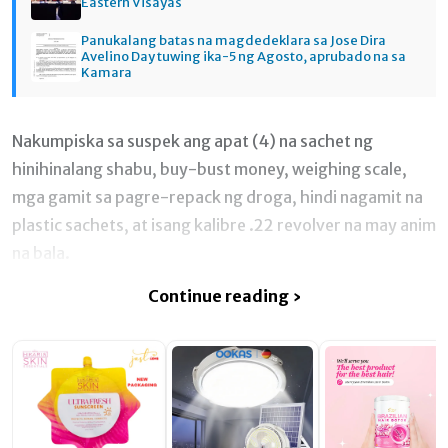
Eastern Visayas
Panukalang batas na magdedeklara sa Jose Dira
Avelino Day tuwing ika-5 ng Agosto, aprubado na sa
Kamara
Nakumpiska sa suspek ang apat (4) na sachet ng
hinihinalang shabu, buy-bust money, weighing scale,
mga gamit sa pagre-repack ng droga, hindi nagamit na
plastic sachets, at isang kalibre .22 revolver na may anim
na bala.
Continue reading ›