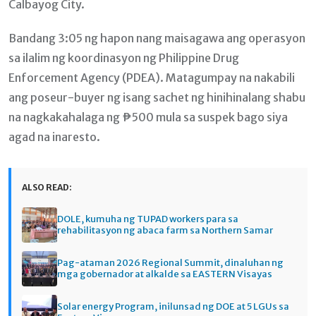
Calbayog City.
Bandang 3:05 ng hapon nang maisagawa ang operasyon
sa ilalim ng koordinasyon ng Philippine Drug
Enforcement Agency (PDEA). Matagumpay na nakabili
ang poseur-buyer ng isang sachet ng hinihinalang shabu
na nagkakahalaga ng ₱500 mula sa suspek bago siya
agad na inaresto.
ALSO READ:
DOLE, kumuha ng TUPAD workers para sa
rehabilitasyon ng abaca farm sa Northern Samar
Pag-ataman 2026 Regional Summit, dinaluhan ng
mga gobernador at alkalde sa EASTERN Visayas
Solar energy Program, inilunsad ng DOE at 5 LGUs sa