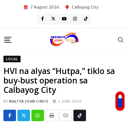
Skip
7 August 2026
Calbayog City
to
content
LOCAL
HVI na alyas “Hutpa,” tiklo sa
buy-bust operation sa
Calbayog City
BY
WALTER JOHN CINCO
2 JUNE 2026
Whatsapp
Print
Share
Tiktok
via