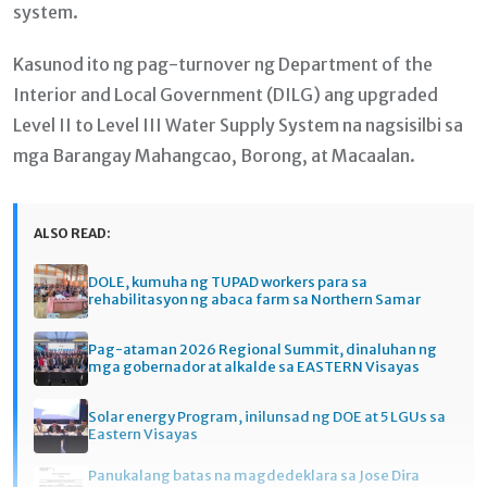
system.
Kasunod ito ng pag-turnover ng Department of the
Interior and Local Government (DILG) ang upgraded
Level II to Level III Water Supply System na nagsisilbi sa
mga Barangay Mahangcao, Borong, at Macaalan.
ALSO READ:
DOLE, kumuha ng TUPAD workers para sa
rehabilitasyon ng abaca farm sa Northern Samar
Pag-ataman 2026 Regional Summit, dinaluhan ng
mga gobernador at alkalde sa EASTERN Visayas
Solar energy Program, inilunsad ng DOE at 5 LGUs sa
Eastern Visayas
Panukalang batas na magdedeklara sa Jose Dira