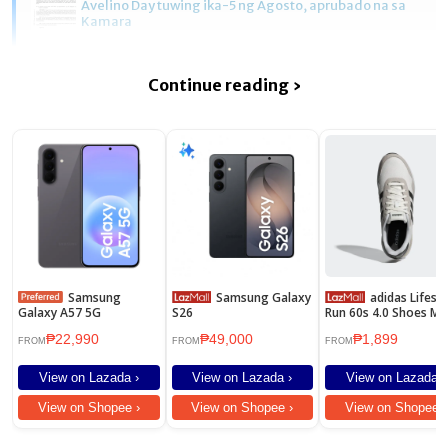
Avelino Day tuwing ika-5 ng Agosto, aprubado na sa
Kamara
Continue reading ›
Samsung
Samsung Galaxy
adidas Lifestyle
Galaxy A57 5G
S26
Run 60s 4.0 Shoes M
White JR6623
₱22,990
₱49,000
₱1,899
FROM
FROM
FROM
View on Lazada ›
View on Lazada ›
View on Lazada ›
View on Shopee ›
View on Shopee ›
View on Shopee ›