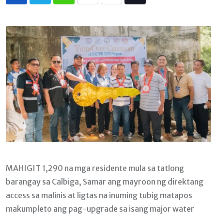
Whatsapp
Print
Share
Tiktok
via
Email
MAHIGIT 1,290 na mga residente mula sa tatlong
barangay sa Calbiga, Samar ang mayroon ng direktang
access sa malinis at ligtas na inuming tubig matapos
makumpleto ang pag-upgrade sa isang major water