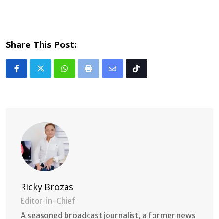
Share This Post:
Whatsapp
Print
Share
Tiktok
via
Email
Ricky Brozas
Editor-in-Chief
A seasoned broadcast journalist, a former news