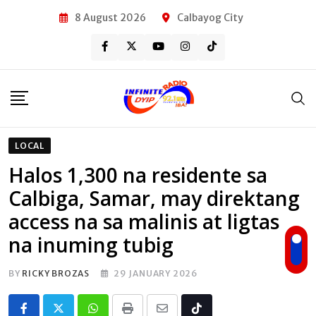
Skip
8 August 2026
Calbayog City
to
content
LOCAL
Halos 1,300 na residente sa
Calbiga, Samar, may direktang
access na sa malinis at ligtas
na inuming tubig
BY
RICKY BROZAS
29 JANUARY 2026