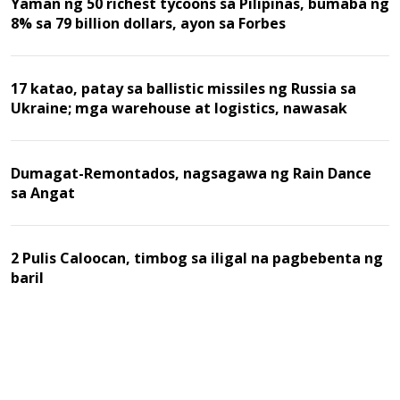
Yaman ng 50 richest tycoons sa Pilipinas, bumaba ng
8% sa 79 billion dollars, ayon sa Forbes
17 katao, patay sa ballistic missiles ng Russia sa
Ukraine; mga warehouse at logistics, nawasak
Dumagat-Remontados, nagsagawa ng Rain Dance
sa Angat
2 Pulis Caloocan, timbog sa iligal na pagbebenta ng
baril