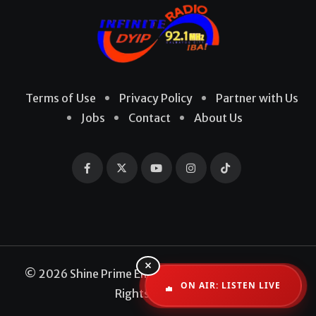
Terms of Use
Privacy Policy
Partner with Us
Jobs
Contact
About Us
×
© 2026 Shine Prime Entertainment Production. All
ON AIR: LISTEN LIVE
Rights Reserved