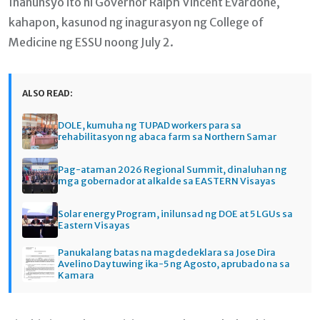
Inanunsyo ito ni Governor Ralph Vincent Evardone,
kahapon, kasunod ng inagurasyon ng College of
Medicine ng ESSU noong July 2.
ALSO READ:
DOLE, kumuha ng TUPAD workers para sa
rehabilitasyon ng abaca farm sa Northern Samar
Pag-ataman 2026 Regional Summit, dinaluhan ng
mga gobernador at alkalde sa EASTERN Visayas
Solar energy Program, inilunsad ng DOE at 5 LGUs sa
Eastern Visayas
Panukalang batas na magdedeklara sa Jose Dira
Avelino Day tuwing ika-5 ng Agosto, aprubado na sa
Kamara