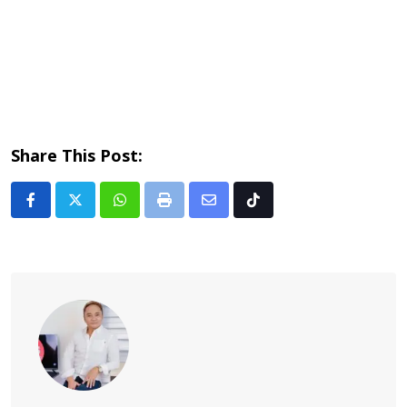
Share This Post:
Whatsapp
Print
Share
Tiktok
via
Email