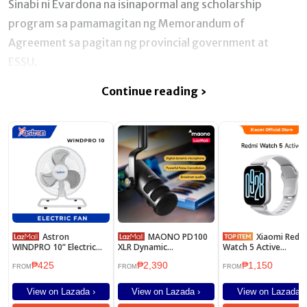
Sinabi ni Evardona na isinapormal ang scholarship
program sa pamamagitan ng Memorandum of
Agreement sa pagitan ng provincial government at
ESSU.
Continue reading ›
Astron
MAONO PD100
Xiaomi Redmi
WINDPRO 10” Electric
XLR Dynamic
Watch 5 Active
Floor Fan - White |
Microphone for
Smartwatch 2" Displ
₱425
₱2,390
₱1,150
Metal Blade
Recording,Podcast
Clear Calling 18 Days
FROM
FROM
FROM
Microphones Streaming
Battery Global Versio
Mic Works for Sound
View on Lazada ›
View on Lazada ›
View on Lazada ›
Card Audio Interface