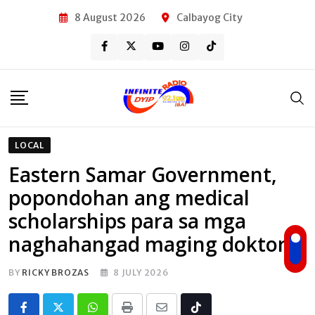
Skip
8 August 2026
Calbayog City
to
content
LOCAL
Eastern Samar Government,
popondohan ang medical
scholarships para sa mga
naghahangad maging doktor
BY
RICKY BROZAS
8 JULY 2026