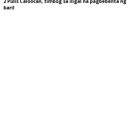
2 Pulis Caloocan, timbog sa iligal na pagbebenta ng
baril