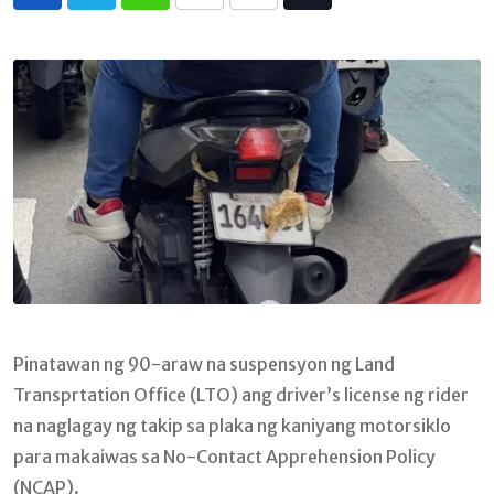
Whatsapp
Print
Share
Tiktok
via
Email
Pinatawan ng 90-araw na suspensyon ng Land
Transprtation Office (LTO) ang driver’s license ng rider
na naglagay ng takip sa plaka ng kaniyang motorsiklo
para makaiwas sa No-Contact Apprehension Policy
(NCAP).