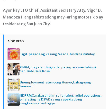
Ayon kay LTO Chief, Assistant Secretary Atty. Vigor D.
Mendoza II ang rehistradong may-ari ng motorsiklo ay
residente ng San Juan City.
ALSO READ:
Tigil-pasada ng Pasang Masda, hindi na itutuloy
PBBM, may standing order pa rin para arestuhin si
Sen. Bato Dela Rosa
Unemployment rate noong Hunyo, bahagyang
tumaas
NDRRMC, nakasailalim sa full alert; relief operations,
pinaigting ng DSWD sa mga apektado ng
magkasunod na bagyo