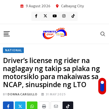
Skip
9 August 2026
Calbayog City
to
content
NATIONAL
Driver’s license ng rider na
naglagay ng takip sa plaka ng
motorsiklo para makaiwas sa
NCAP, sinuspinde ng LTO
BY
DONNA CARGULLO
31 MAY 2025