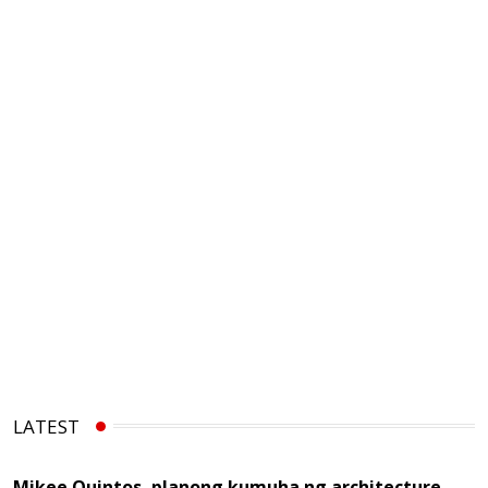
LATEST
Mikee Quintos, planong kumuha ng architecture