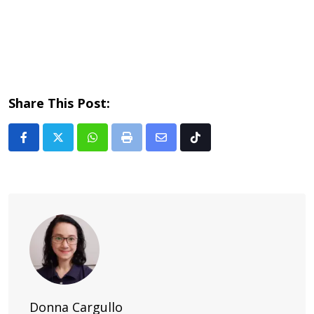
Share This Post:
Whatsapp
Print
Share
Tiktok
via
Email
Donna Cargullo