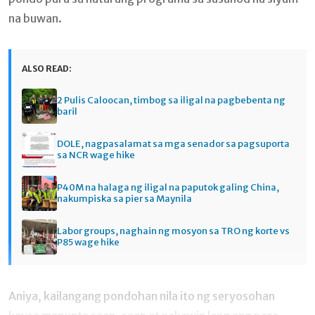
na buwan.
ALSO READ:
2 Pulis Caloocan, timbog sa iligal na pagbebenta ng
baril
DOLE, nagpasalamat sa mga senador sa pagsuporta
sa NCR wage hike
P40M na halaga ng iligal na paputok galing China,
nakumpiska sa pier sa Maynila
Labor groups, naghain ng mosyon sa TRO ng korte vs
P85 wage hike
Aniya, kailangang pondohan nila ito ng seryosohan