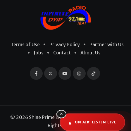
Terms of Use
Privacy Policy
Partner with Us
Jobs
Contact
About Us
×
© 2026 Shine Prime Entertainment Production. All
ON AIR: LISTEN LIVE
Rights Reserved