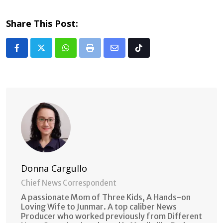
Share This Post:
Whatsapp
Print
Share
Tiktok
via
Email
Donna Cargullo
Chief News Correspondent
A passionate Mom of Three Kids, A Hands-on
Loving Wife to Junmar. A top caliber News
Producer who worked previously from Different