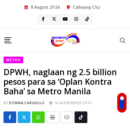
Skip
8 August 2026
Calbayog City
to
content
METRO
DPWH, naglaan ng 2.5 billion
pesos para sa ‘Oplan Kontra
Baha’ sa Metro Manila
BY
DONNA CARGULLO
14 NOVEMBER 2025
Whatsapp
Print
Share
Tiktok
via