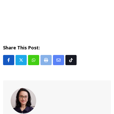
Share This Post:
Whatsapp
Print
Share
Tiktok
via
Email