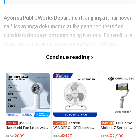
Ayon sa Public Works Department, ang mga itinurnover
na files ay mga dokumento at iba pang requests for
consideration sa programming ng National Expenditure
Program sa nakalipas na sampung taon, at iba pa.
Continue reading ›
JISULIFE
Astron
DJI Osmo
Handheld Fan Life4 with
WINDPRO 10” Electric
Mobile 7 Series -
5000mAh Battery
Floor Fan - White |
Handheld Gimbal | 3A
₱699
₱425
₱2,990
Portable Turbo Fans
Metal Blade
Stabilization | 10hr
FROM
FROM
FROM