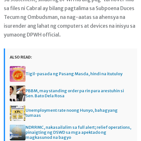
sa files ni Cabral ay bilang pagtalima sa Subpoena Duces
Tecum ng Ombudsman, na nag-aatas sa ahensya na
isurender ang lahat ng computers at devices na inisyu sa
yumaong DPWH official.
ALSO READ:
Tigil-pasada ng Pasang Masda, hindi na itutuloy
PBBM, may standing order pa rin para arestuhin si
Sen. Bato Dela Rosa
Unemployment rate noong Hunyo, bahagyang
tumaas
NDRRMC, nakasailalim sa full alert; relief operations,
pinaigting ng DSWD sa mga apektado ng
magkasunod na bagyo