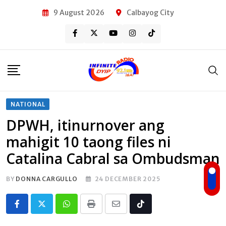
Skip
9 August 2026
Calbayog City
to
content
NATIONAL
DPWH, itinurnover ang
mahigit 10 taong files ni
Catalina Cabral sa Ombudsman
BY
DONNA CARGULLO
24 DECEMBER 2025
Whatsapp
Print
Share
Tiktok
via