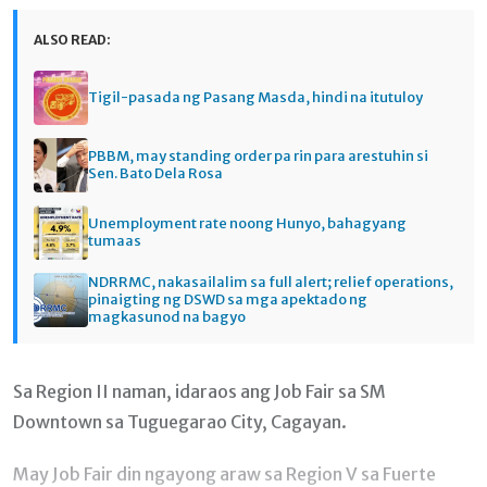
ALSO READ:
Tigil-pasada ng Pasang Masda, hindi na itutuloy
PBBM, may standing order pa rin para arestuhin si
Sen. Bato Dela Rosa
Unemployment rate noong Hunyo, bahagyang
tumaas
NDRRMC, nakasailalim sa full alert; relief operations,
pinaigting ng DSWD sa mga apektado ng
magkasunod na bagyo
Sa Region II naman, idaraos ang Job Fair sa SM
Downtown sa Tuguegarao City, Cagayan.
May Job Fair din ngayong araw sa Region V sa Fuerte