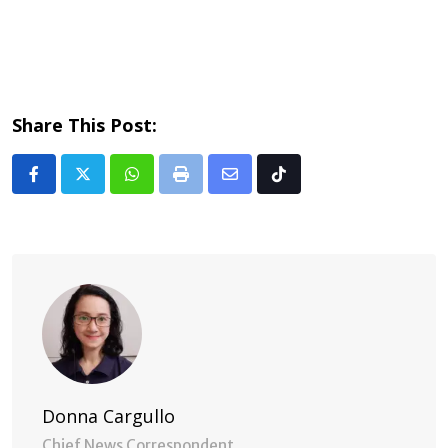
Share This Post:
Whatsapp
Print
Share
Tiktok
via
Email
Donna Cargullo
Chief News Correspondent