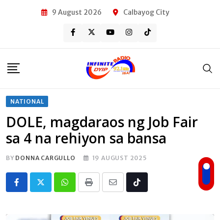
Skip
9 August 2026
Calbayog City
to
content
NATIONAL
DOLE, magdaraos ng Job Fair
sa 4 na rehiyon sa bansa
BY
DONNA CARGULLO
19 AUGUST 2025
Whatsapp
Print
Share
Tiktok
via
Email