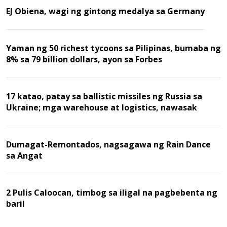
EJ Obiena, wagi ng gintong medalya sa Germany
Yaman ng 50 richest tycoons sa Pilipinas, bumaba ng
8% sa 79 billion dollars, ayon sa Forbes
17 katao, patay sa ballistic missiles ng Russia sa
Ukraine; mga warehouse at logistics, nawasak
Dumagat-Remontados, nagsagawa ng Rain Dance
sa Angat
2 Pulis Caloocan, timbog sa iligal na pagbebenta ng
baril