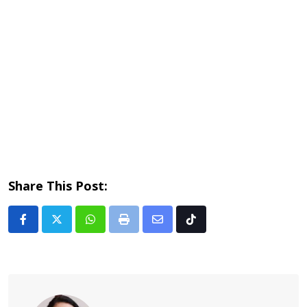
Share This Post:
Whatsapp
Print
Share
Tiktok
via
Email