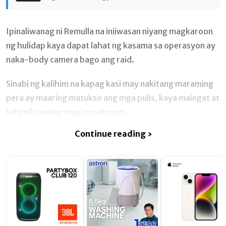
Ipinaliwanag ni Remulla na iniiwasan niyang magkaroon
ng hulidap kaya dapat lahat ng kasama sa operasyon ay
naka-body camera bago ang raid.
Sinabi ng kalihim na kapag kasi may nakitang maraming
pera ay maaring matukso ang mga pulis, kaya maingat at
tahimik tuwing may inspeksyon.
Continue reading ›