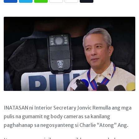
Whatsapp
Print
Share
Tiktok
via
Email
INATASAN ni Interior Secretary Jonvic Remulla ang mga
pulis na gumamit ng body cameras sa kanilang
paghahanap sa negosyanteng si Charlie “Atong” Ang.