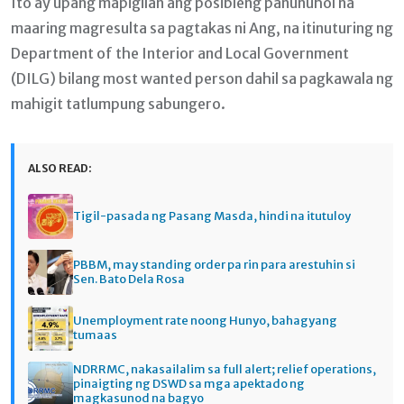
Ito ay upang mapigilan ang posibleng panunuhol na
maaring magresulta sa pagtakas ni Ang, na itinuturing ng
Department of the Interior and Local Government
(DILG) bilang most wanted person dahil sa pagkawala ng
mahigit tatlumpung sabungero.
ALSO READ:
Tigil-pasada ng Pasang Masda, hindi na itutuloy
PBBM, may standing order pa rin para arestuhin si
Sen. Bato Dela Rosa
Unemployment rate noong Hunyo, bahagyang
tumaas
NDRRMC, nakasailalim sa full alert; relief operations,
pinaigting ng DSWD sa mga apektado ng
magkasunod na bagyo