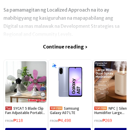
Sa pamamagitan ng Localized Approach na ito ay
mabibigyang ng kasiguruhan na mapapabilang ang
Digital sa mas malawak na Development Strategies sa
Regional and Community Levels.
Continue reading ›
SYCAT 5 Blade Clip
Samsung
NPC | Silent
Fan Adjustable Portable
Galaxy A07 LTE
Humidifier Large
Desk Clip Fan Electric
Capacity Spray Home
₱118
₱4,498
₱269
Fan W/ Clip, Clover Fan
Office Baby Suitable
FROM
FROM
FROM
Anti-Heat Clip Electric