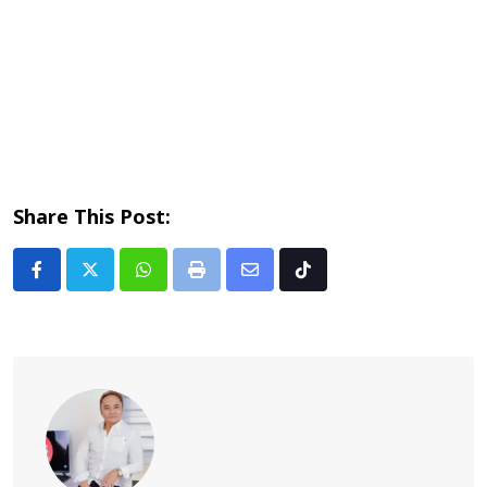
Share This Post:
Whatsapp
Print
Share
Tiktok
via
Email