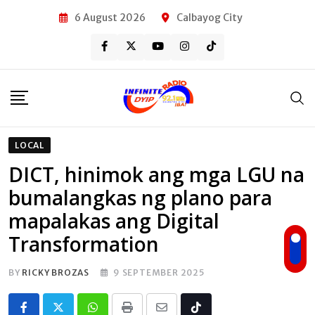
Skip
6 August 2026
Calbayog City
to
content
LOCAL
DICT, hinimok ang mga LGU na
bumalangkas ng plano para
mapalakas ang Digital
Transformation
BY
RICKY BROZAS
9 SEPTEMBER 2025