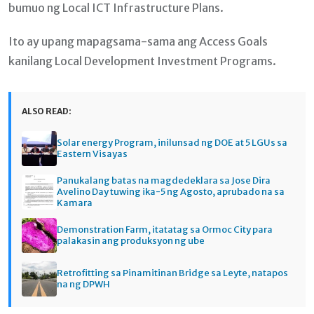
bumuo ng Local ICT Infrastructure Plans.
Ito ay upang mapagsama-sama ang Access Goals
kanilang Local Development Investment Programs.
ALSO READ:
Solar energy Program, inilunsad ng DOE at 5 LGUs sa
Eastern Visayas
Panukalang batas na magdedeklara sa Jose Dira
Avelino Day tuwing ika-5 ng Agosto, aprubado na sa
Kamara
Demonstration Farm, itatatag sa Ormoc City para
palakasin ang produksyon ng ube
Retrofitting sa Pinamitinan Bridge sa Leyte, natapos
na ng DPWH