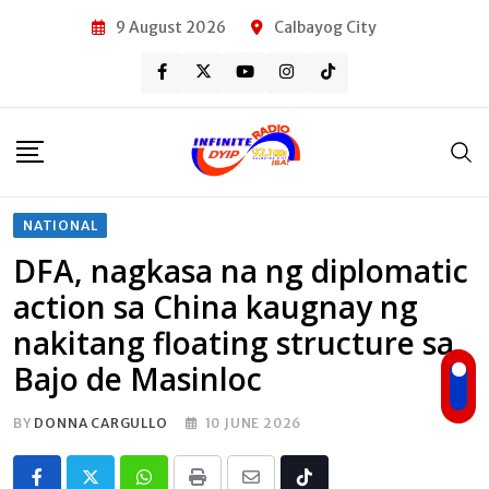
Skip
9 August 2026
Calbayog City
to
content
NATIONAL
DFA, nagkasa na ng diplomatic
action sa China kaugnay ng
nakitang floating structure sa
Bajo de Masinloc
BY
DONNA CARGULLO
10 JUNE 2026