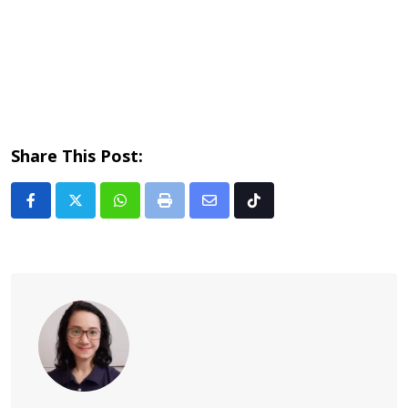
Share This Post:
Whatsapp
Print
Share
Tiktok
via
Email