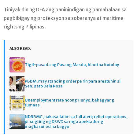
Tiniyak din ng DFA ang paninindigan ng pamahalaan sa
pagbibigay ng proteksyon sa soberanya at maritime
rights ng Pilipinas.
ALSO READ:
Tigil-pasada ng Pasang Masda, hindi na itutuloy
PBBM, may standing order pa rin para arestuhin si
Sen. Bato Dela Rosa
Unemployment rate noong Hunyo, bahagyang
tumaas
NDRRMC, nakasailalim sa full alert; relief operations,
pinaigting ng DSWD sa mga apektado ng
magkasunod na bagyo