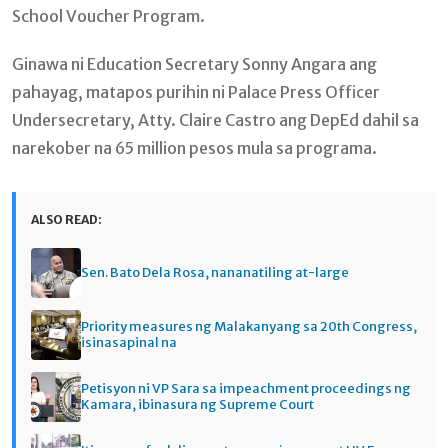
School Voucher Program.
Ginawa ni Education Secretary Sonny Angara ang
pahayag, matapos purihin ni Palace Press Officer
Undersecretary, Atty. Claire Castro ang DepEd dahil sa
narekober na 65 million pesos mula sa programa.
ALSO READ:
Sen. Bato Dela Rosa, nananatiling at-large
Priority measures ng Malakanyang sa 20th Congress,
isinasapinal na
Petisyon ni VP Sara sa impeachment proceedings ng
Kamara, ibinasura ng Supreme Court