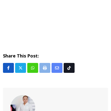
Share This Post:
Whatsapp
Print
Share
Tiktok
via
Email