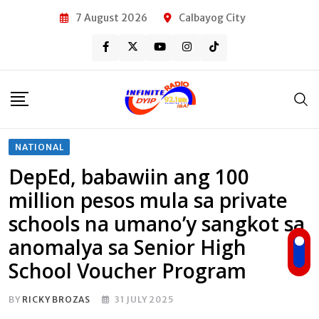
Skip
7 August 2026
Calbayog City
to
content
NATIONAL
DepEd, babawiin ang 100
million pesos mula sa private
schools na umano’y sangkot sa
anomalya sa Senior High
School Voucher Program
BY
RICKY BROZAS
31 JULY 2025