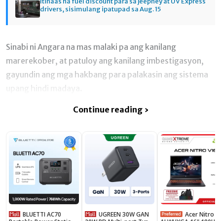
Itinaas na fuel discount para sa jeepney at UV Express
drivers, sisimulang ipatupad sa Aug. 15
Sinabi ni Angara na mas malaki pa ang kanilang
marerekober, at patuloy ang kanilang imbestigasyon,
gayundin ang mga hakbang para palakasin ang sistema
upang hindi madaya.
Continue reading ›
BLUETTI AC70
UGREEN 30W GAN
Acer Nitro V16