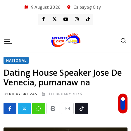
Skip
9 August 2026
Calbayog City
to
content
NATIONAL
Dating House Speaker Jose De
Venecia, pumanaw na
BY
RICKY BROZAS
11 FEBRUARY 2026
Whatsapp
Print
Share
Tiktok
via
Email