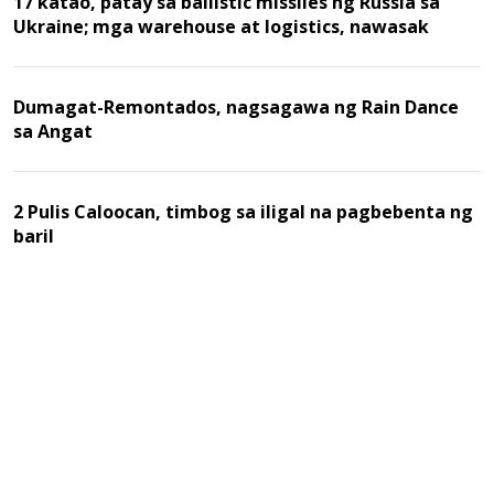
17 katao, patay sa ballistic missiles ng Russia sa
Ukraine; mga warehouse at logistics, nawasak
Dumagat-Remontados, nagsagawa ng Rain Dance
sa Angat
2 Pulis Caloocan, timbog sa iligal na pagbebenta ng
baril