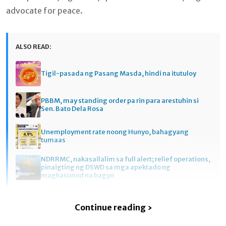
advocate for peace.
ALSO READ:
Tigil-pasada ng Pasang Masda, hindi na itutuloy
PBBM, may standing order pa rin para arestuhin si
Sen. Bato Dela Rosa
Unemployment rate noong Hunyo, bahagyang
tumaas
NDRRMC, nakasailalim sa full alert; relief operations,
pinaigting ng DSWD sa mga apektado ng
magkasunod na bagyo
Continue reading ›