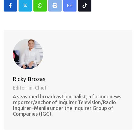
Whatsapp
Print
Share
Tiktok
via
Email
Ricky Brozas
Editor-in-Chief
A seasoned broadcast journalist, a former news
reporter/anchor of Inquirer Television/Radio
Inquirer-Manila under the Inquirer Group of
Companies (IGC).