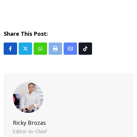
Share This Post:
Whatsapp
Print
Share
Tiktok
via
Email
Ricky Brozas
Editor-in-Chief