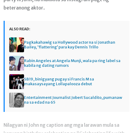
beteranong aktor.
ALSO READ:
Pagkakahawig sa Hollywood actor na si Jonathan
Bailey, ‘flattering’ para kay Dennis Trillo
Rabin Angeles at Angela Munji, wala pa ring label sa
kabila ng dating rumors
SB19, binigyang pugay si Francis M sa
makasaysayang Lollapalooza debut
Entertainment Journalist Jobert Sucaldito, pumanaw
na sa edad na 65
Nilagyan ni John ng caption ang mga larawan mula sa