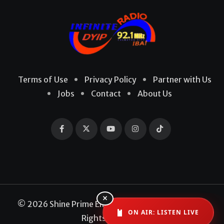
Terms of Use
Privacy Policy
Partner with Us
Jobs
Contact
About Us
×
© 2026 Shine Prime Entertainment Production. All
ON AIR: LISTEN LIVE
Rights Reserved