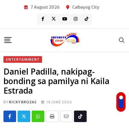
Skip
7 August 2026
Calbayog City
to
content
ENTERTAINMENT
Daniel Padilla, nakipag-
bonding sa pamilya ni Kaila
Estrada
BY
RICKY BROZAS
18 JUNE 2026
Whatsapp
Print
Share
Tiktok
via