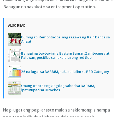
Banagan na nasakote sa entrapment operation.
ALSO READ:
Dumagat-Remontados, nagsagawa ng Rain Dance sa
Angat
Bahagi ng baybayin ng Eastern Samar, Zamboanga at
Palawan, positibo sa nakalalasong red tide
26 na lugar sa BARMM, nakasailalim sa RED Category
Unang tranche ng dagdag sahod sa BARMM,
ipatutupad sa Huwebes
Nag-ugat ang pag-aresto mula sa reklamong isinampa