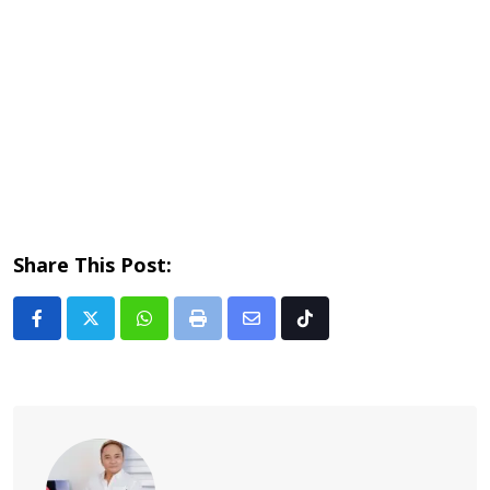
Share This Post:
Whatsapp
Print
Share
Tiktok
via
Email