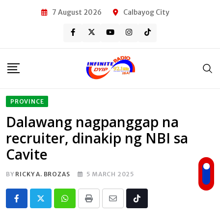
Skip
7 August 2026
Calbayog City
to
content
PROVINCE
Dalawang nagpanggap na
recruiter, dinakip ng NBI sa
Cavite
BY
RICKY A. BROZAS
5 MARCH 2025
Whatsapp
Print
Share
Tiktok
via