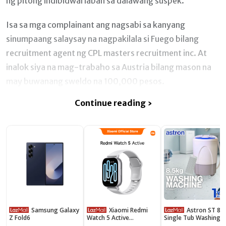
ng pitong indibidwal laban sa dalawang suspek.
Isa sa mga complainant ang nagsabi sa kanyang
sinumpaang salaysay na nagpakilala si Fuego bilang
recruitment agent ng CPL masters recruitment inc. At
inalok siya na mag-trabaho sa Austria bilang mason na
may buwanang sweldo na 100,000 pesos.
Continue reading ›
Samsung Galaxy
Xiaomi Redmi
Astron ST 8584
Z Fold6
Watch 5 Active
Single Tub Washing
Smartwatch 2" Display
Machine - 8.5 kg