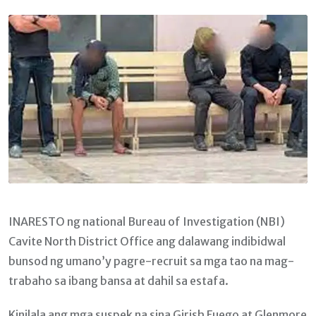
Email
INARESTO ng national Bureau of Investigation (NBI)
Cavite North District Office ang dalawang indibidwal
bunsod ng umano’y pagre-recruit sa mga tao na mag-
trabaho sa ibang bansa at dahil sa estafa.
Kinilala ang mga suspek na sina Girish Fuego at Glenmore