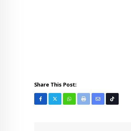
Share This Post:
Whatsapp
Print
Share
Tiktok
via
Email