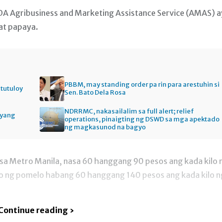
DA Agribusiness and Marketing Assistance Service (AMAS) a
at papaya.
PBBM, may standing order pa rin para arestuhin si
itutuloy
Sen. Bato Dela Rosa
NDRRMC, nakasailalim sa full alert; relief
gyang
operations, pinaigting ng DSWD sa mga apektado
ng magkasunod na bagyo
sa Metro Manila, nasa 60 hanggang 90 pesos ang kada kilo 
o ng pomelo habang 60 hanggang 140 pesos ang kada kilo n
Continue reading ›