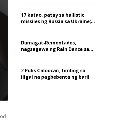
billion dollars, ayon sa Forbes
17 katao, patay sa ballistic
missiles ng Russia sa Ukraine;
mga warehouse at logistics,
nawasak
Dumagat-Remontados,
nagsagawa ng Rain Dance sa
Angat
2 Pulis Caloocan, timbog sa
iligal na pagbebenta ng baril
sod