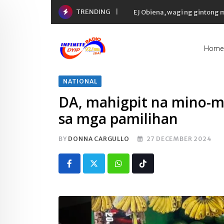
Skip
TRENDING
EJ Obiena, wagi ng gintong
to
content
Home
NATIONAL
DA, mahigpit na mino-m
sa mga pamilihan
BY
DONNA CARGULLO
27 DECEMBER 2024
Whatsapp
Tiktok