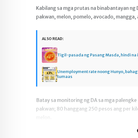
Kabilang sa mga prutas na binabantayan ng 
pakwan, melon, pomelo, avocado, mangga, 
ALSO READ:
Tigil-pasada ng Pasang Masda, hindi na 
Unemployment rate noong Hunyo, baha
tumaas
Batay sa monitoring ng DA sa mga palengke 
pakwan; 80 hanggang 250 pesos ang per kil
melon.