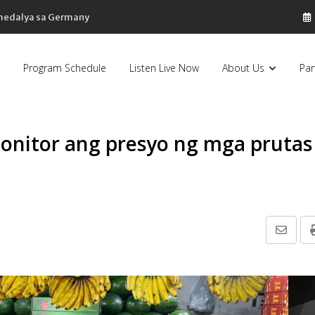
 medalya sa Germany
Program Schedule
Listen Live Now
About Us
Par
onitor ang presyo ng mga prutas
Share
via
Email