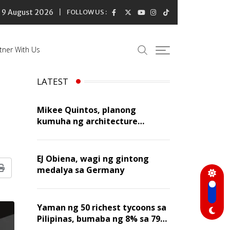
9 August 2026
FOLLOW US :
tner With Us
LATEST
Mikee Quintos, planong
kumuha ng architecture
licensure exam sa susunod na
taon
EJ Obiena, wagi ng gintong
medalya sa Germany
Print
Yaman ng 50 richest tycoons sa
Pilipinas, bumaba ng 8% sa 79