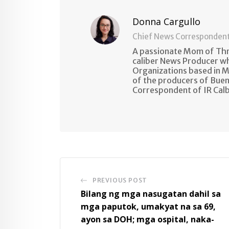
Donna Cargullo
Chief News Corresponden
A passionate Mom of Thre
caliber News Producer w
Organizations based in M
of the producers of Buen
Correspondent of IR Cal
PREVIOUS POST
Bilang ng mga nasugatan dahil sa
mga paputok, umakyat na sa 69,
ayon sa DOH; mga ospital, naka-