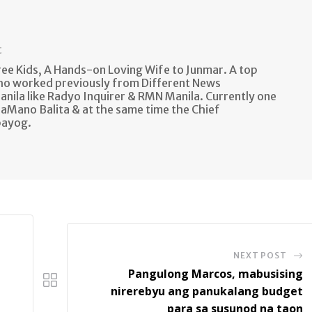
t
e Kids, A Hands-on Loving Wife to Junmar. A top
ho worked previously from Different News
anila like Radyo Inquirer & RMN Manila. Currently one
aMano Balita & at the same time the Chief
bayog.
NEXT POST
Pangulong Marcos, mabusising
nirerebyu ang panukalang budget
para sa susunod na taon