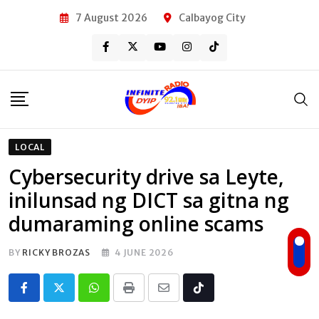
Skip
7 August 2026
Calbayog City
to
content
LOCAL
Cybersecurity drive sa Leyte,
inilunsad ng DICT sa gitna ng
dumaraming online scams
BY
RICKY BROZAS
4 JUNE 2026
Whatsapp
Print
Share
Tiktok
via