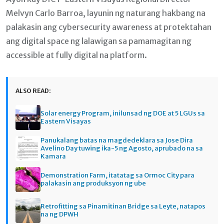
Melvyn Carlo Barroa, layunin ng naturang hakbang na
palakasin ang cybersecurity awareness at protektahan
ang digital space ng lalawigan sa pamamagitan ng
accessible at fully digital na platform.
ALSO READ:
Solar energy Program, inilunsad ng DOE at 5 LGUs sa
Eastern Visayas
Panukalang batas na magdedeklara sa Jose Dira
Avelino Day tuwing ika-5 ng Agosto, aprubado na sa
Kamara
Demonstration Farm, itatatag sa Ormoc City para
palakasin ang produksyon ng ube
Retrofitting sa Pinamitinan Bridge sa Leyte, natapos
na ng DPWH