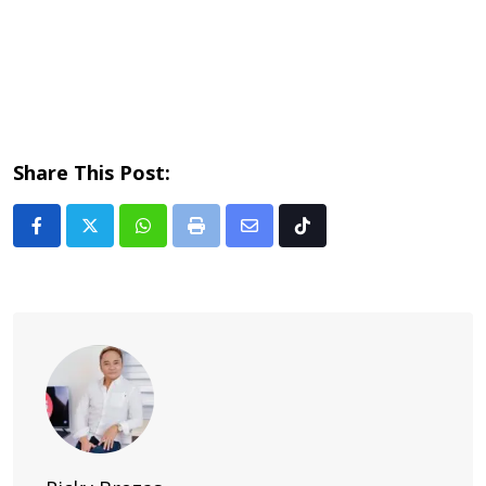
Share This Post:
Whatsapp
Print
Share
Tiktok
via
Email