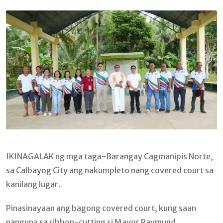
Email
IKINAGALAK ng mga taga-Barangay Cagmanipis Norte,
sa Calbayog City ang nakumpleto nang covered court sa
kanilang lugar.
Pinasinayaan ang bagong covered court, kung saan
nanguna sa ribbon-cutting si Mayor Raymund