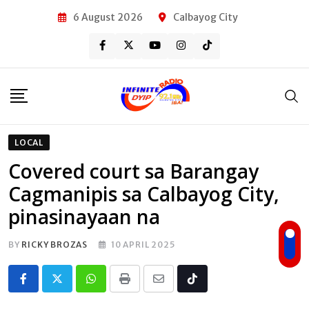
Skip
6 August 2026
Calbayog City
to
content
LOCAL
Covered court sa Barangay
Cagmanipis sa Calbayog City,
pinasinayaan na
BY
RICKY BROZAS
10 APRIL 2025
Whatsapp
Print
Share
Tiktok
via