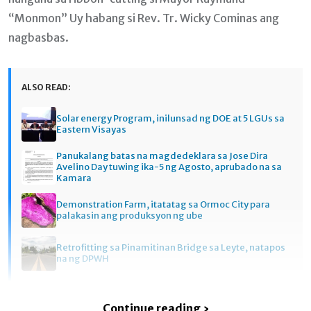
“Monmon” Uy habang si Rev. Tr. Wicky Cominas ang
nagbasbas.
ALSO READ:
Solar energy Program, inilunsad ng DOE at 5 LGUs sa
Eastern Visayas
Panukalang batas na magdedeklara sa Jose Dira
Avelino Day tuwing ika-5 ng Agosto, aprubado na sa
Kamara
Demonstration Farm, itatatag sa Ormoc City para
palakasin ang produksyon ng ube
Retrofitting sa Pinamitinan Bridge sa Leyte, natapos
na ng DPWH
Continue reading ›