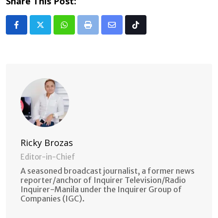
Share This Post:
Whatsapp
Print
Share
Tiktok
via
Email
Ricky Brozas
Editor-in-Chief
A seasoned broadcast journalist, a former news
reporter/anchor of Inquirer Television/Radio
Inquirer-Manila under the Inquirer Group of
Companies (IGC).